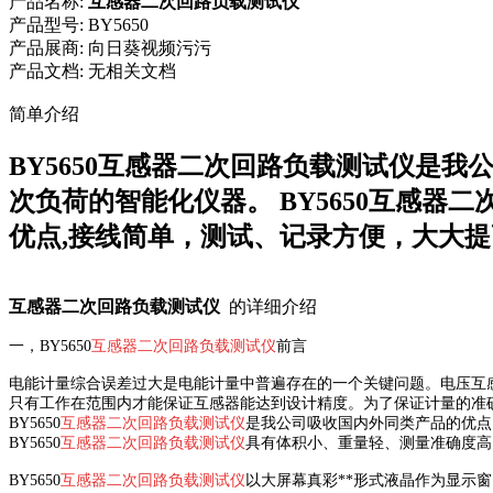
产品名称:
互感器二次回路负载测试仪
产品型号:
BY5650
产品展商:
向日葵视频污污
产品文档:
无相关文档
简单介绍
BY5650互感器二次回路负载测试仪是
次负荷的智能化仪器。 BY5650互感器二
优点,接线简单，测试、记录方便，大大
互感器二次回路负载测试仪
的详细介绍
一，
BY5650
互感器二次回路负载测试仪
前言
电能计量综合误差过大是电能计量中普遍存在的一个关键问题。电压互感器
只有工作在范围内才能保证互感器能达到设计精度。为了保证计量的准确度
BY5650
互感器二次回路负载测试仪
是我公司吸收国内外同类产品的优点
BY5650
互感器二次回路负载测试仪
具有体积小、重量轻、测量准确度高
BY5650
互感器二次回路负载测试仪
以大屏幕真彩**形式液晶作为显示窗口