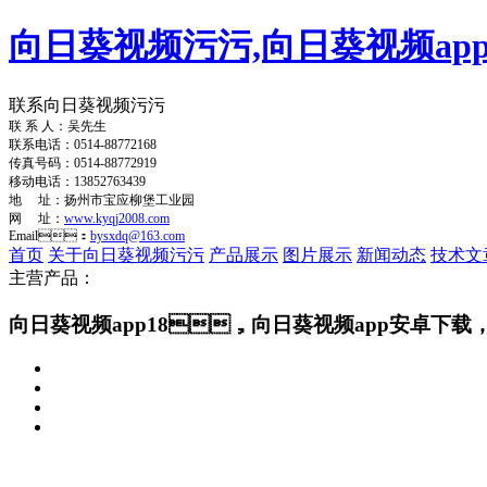
向日葵视频污污,向日葵视频app
联系向日葵视频污污
联 系 人：吴先生
联系电话：0514-88772168
传真号码：0514-88772919
移动电话：13852763439
地 址：扬州市宝应柳堡工业园
网 址：
www.kyqj2008.com
Email：
bysxdq@163.com
首页
关于向日葵视频污污
产品展示
图片展示
新闻动态
技术文
主营产品：
向日葵视频app18，向日葵视频app安卓下载