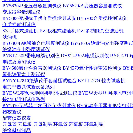
BY5620-B变压器容量测试仪
BY5620-A变压器容量测试仪
变压器容量测试仪
BY5800变频抗干扰介质损耗测试仪
BY5700介质损耗测试仪
介质损耗测试仪
SZJ手提式滤油机
BZJ板框式滤油机
DZJ多功能真空滤油机
滤油机
BY6360B绝缘油介电强度测试仪
BY6360A绝缘油介电强度测
绝缘油介电强度测试仪
BYST-230B带电电缆识别仪
BYST-230A电缆识别仪
BYST-3
电缆故障测试仪
BY4580氧化性避雷器测试仪
BY4570氧化性避雷器检测仪
BY
氧化锌避雷器测试仪
BYNYJ-2810绝缘靴手套耐压试验台
BYLL-2760拉力试验机
电力**器具试验设备系列
BYDWL变频大地网接地阻抗测试仪
BYDW大型地网接地电阻
接地电阻测试仪系列
BY5650互感器二次回路负载测试仪
BY5640变压器变形绕组测
器校验仪
配套仪器仪表
云母管
云母板
云母制品
环氧管
环氧板
环氧制品
绝缘材料制品