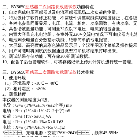
二、
BY5650
互感器二次回路负载测试仪
功能特点
1、自动完成电压互感器以及电流互感器现场二次负荷的测量。
2、特别设计了软件修正功能，不需硬件调整就能实现精度修正，在
3、各种电参量同屏显示，电压、电流、相角、功率因数、有功功率
4、具备谐波测量功能，可测量32次以下电压、电流的谐波含量。
5、内置大容量充电电池组，在室外无220V交流电情况下可由仪器内电池
6、电池剩余电量百分数指示功能，绝非简单的亏电报警。
7、大屏幕、高亮度的真彩色液晶显示屏，全汉字图形化菜单及操作
8、用户可随时将测试的数据通过微型打印机将结果打印出来。
9、测试结果存储功能，可存储200组测试数据。
10、配备了后台管理软件，可将存储记录上传到计算机进行统一管理。
三、
BY5650
互感器二次回路负载测试仪
技术指标
1、使用环境
（1）环境温度：-10℃～ 40℃
（2）相对湿度： ≤80%
2、测量精度
本仪器的测量精度为1级。
电导：G=± (1%×G±1%×δ±2个字) mS
电纳：B=± (1%×δ±1%×G±2个字)mS
负荷：S=± (1%×S±0.1)VA
电阻：R=± (1%×R±1%×X±0.1)Ω
电抗：X=± (1%×X±1%×R± 0.1)Ω
3、充电电源：交流176V~264V，频率45-55Hz