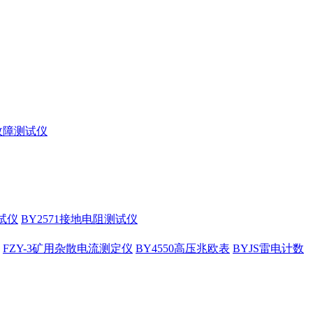
缆故障测试仪
试仪
BY2571接地电阻测试仪
FZY-3矿用杂散电流测定仪
BY4550高压兆欧表
BYJS雷电计数