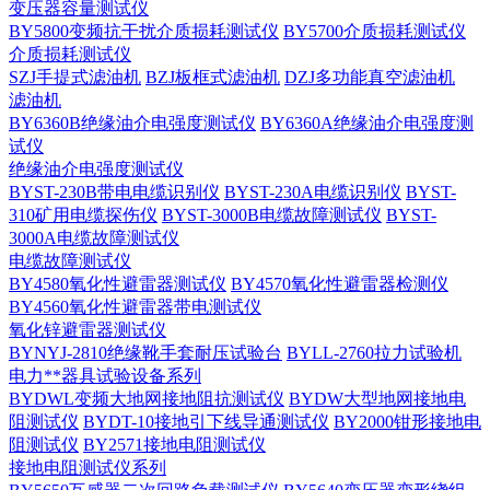
变压器容量测试仪
BY5800变频抗干扰介质损耗测试仪
BY5700介质损耗测试仪
介质损耗测试仪
SZJ手提式滤油机
BZJ板框式滤油机
DZJ多功能真空滤油机
滤油机
BY6360B绝缘油介电强度测试仪
BY6360A绝缘油介电强度测
试仪
绝缘油介电强度测试仪
BYST-230B带电电缆识别仪
BYST-230A电缆识别仪
BYST-
310矿用电缆探伤仪
BYST-3000B电缆故障测试仪
BYST-
3000A电缆故障测试仪
电缆故障测试仪
BY4580氧化性避雷器测试仪
BY4570氧化性避雷器检测仪
BY4560氧化性避雷器带电测试仪
氧化锌避雷器测试仪
BYNYJ-2810绝缘靴手套耐压试验台
BYLL-2760拉力试验机
电力**器具试验设备系列
BYDWL变频大地网接地阻抗测试仪
BYDW大型地网接地电
阻测试仪
BYDT-10接地引下线导通测试仪
BY2000钳形接地电
阻测试仪
BY2571接地电阻测试仪
接地电阻测试仪系列