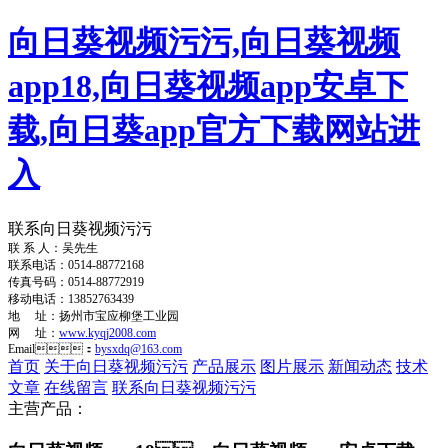
向日葵视频污污,向日葵视频
app18,向日葵视频app安卓下
载,向日葵app官方下载网站进
入
联系向日葵视频污污
联 系 人：吴先生
联系电话：0514-88772168
传真号码：0514-88772919
移动电话：13852763439
地 址：扬州市宝应柳堡工业园
网 址：
www.kyqj2008.com
Email：
bysxdq@163.com
首页
关于向日葵视频污污
产品展示
图片展示
新闻动态
技术
文章
在线留言
联系向日葵视频污污
主营产品：