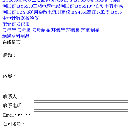
BY5650互感器二次回路负载测试仪
BY5640变压器变形绕组
测试仪
BY5530三相电容电感测试仪
BY5510全自动电容电感
测试仪
FZY-3矿用杂散电流测定仪
BY4550高压兆欧表
BYJS
雷电计数器校验仪
配套仪器仪表
云母管
云母板
云母制品
环氧管
环氧板
环氧制品
绝缘材料制品
在线留言
标题：
内容：
联系人：
联系电话：
Email：
公司名称：