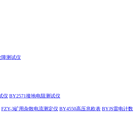
缆故障测试仪
试仪
BY2571接地电阻测试仪
FZY-3矿用杂散电流测定仪
BY4550高压兆欧表
BYJS雷电计数