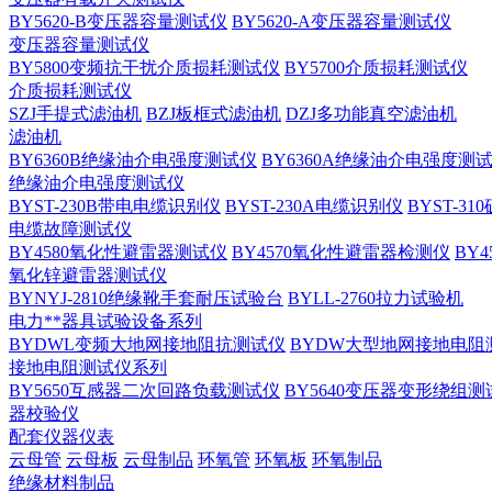
BY5620-B变压器容量测试仪
BY5620-A变压器容量测试仪
变压器容量测试仪
BY5800变频抗干扰介质损耗测试仪
BY5700介质损耗测试仪
介质损耗测试仪
SZJ手提式滤油机
BZJ板框式滤油机
DZJ多功能真空滤油机
滤油机
BY6360B绝缘油介电强度测试仪
BY6360A绝缘油介电强度测
绝缘油介电强度测试仪
BYST-230B带电电缆识别仪
BYST-230A电缆识别仪
BYST-3
电缆故障测试仪
BY4580氧化性避雷器测试仪
BY4570氧化性避雷器检测仪
BY
氧化锌避雷器测试仪
BYNYJ-2810绝缘靴手套耐压试验台
BYLL-2760拉力试验机
电力**器具试验设备系列
BYDWL变频大地网接地阻抗测试仪
BYDW大型地网接地电阻
接地电阻测试仪系列
BY5650互感器二次回路负载测试仪
BY5640变压器变形绕组测
器校验仪
配套仪器仪表
云母管
云母板
云母制品
环氧管
环氧板
环氧制品
绝缘材料制品