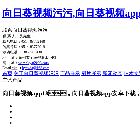
向日葵视频污污,向日葵视频app
联系向日葵视频污污
联 系 人：吴先生
联系电话：0514-88772168
传真号码：0514-88772919
移动电话：13852763439
地 址：扬州市宝应柳堡工业园
网 址：
www.kyqj2008.com
Email：
bysxdq@163.com
首页
关于向日葵视频污污
产品展示
图片展示
新闻动态
技术文
主营产品：
向日葵视频app18，向日葵视频app安卓下载，