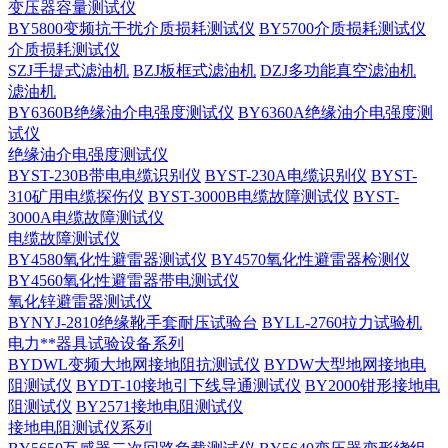
变压器容量测试仪
BY5800变频抗干扰介质损耗测试仪
BY5700介质损耗测试仪
介质损耗测试仪
SZJ手提式滤油机
BZJ板框式滤油机
DZJ多功能真空滤油机
滤油机
BY6360B绝缘油介电强度测试仪
BY6360A绝缘油介电强度测
试仪
绝缘油介电强度测试仪
BYST-230B带电电缆识别仪
BYST-230A电缆识别仪
BYST-
310矿用电缆探伤仪
BYST-3000B电缆故障测试仪
BYST-
3000A电缆故障测试仪
电缆故障测试仪
BY4580氧化性避雷器测试仪
BY4570氧化性避雷器检测仪
BY4560氧化性避雷器带电测试仪
氧化锌避雷器测试仪
BYNYJ-2810绝缘靴手套耐压试验台
BYLL-2760拉力试验机
电力**器具试验设备系列
BYDWL变频大地网接地阻抗测试仪
BYDW大型地网接地电
阻测试仪
BYDT-10接地引下线导通测试仪
BY2000钳形接地电
阻测试仪
BY2571接地电阻测试仪
接地电阻测试仪系列