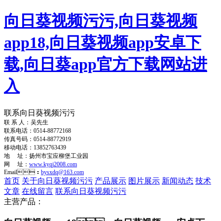
向日葵视频污污,向日葵视频
app18,向日葵视频app安卓下
载,向日葵app官方下载网站进
入
联系向日葵视频污污
联 系 人：吴先生
联系电话：0514-88772168
传真号码：0514-88772919
移动电话：13852763439
地 址：扬州市宝应柳堡工业园
网 址：
www.kyqj2008.com
Email：
bysxdq@163.com
首页
关于向日葵视频污污
产品展示
图片展示
新闻动态
技术
文章
在线留言
联系向日葵视频污污
主营产品：