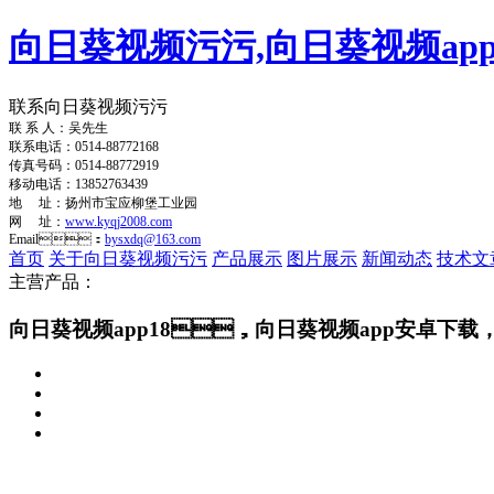
向日葵视频污污,向日葵视频app
联系向日葵视频污污
联 系 人：吴先生
联系电话：0514-88772168
传真号码：0514-88772919
移动电话：13852763439
地 址：扬州市宝应柳堡工业园
网 址：
www.kyqj2008.com
Email：
bysxdq@163.com
首页
关于向日葵视频污污
产品展示
图片展示
新闻动态
技术文
主营产品：
向日葵视频app18，向日葵视频app安卓下载