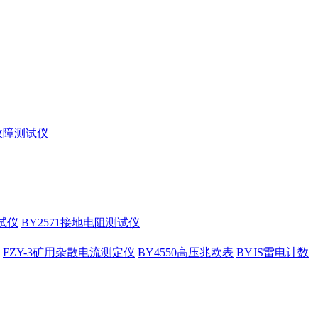
缆故障测试仪
试仪
BY2571接地电阻测试仪
FZY-3矿用杂散电流测定仪
BY4550高压兆欧表
BYJS雷电计数