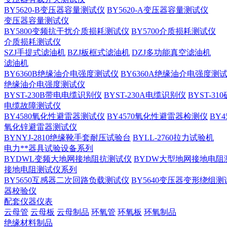
BY5620-B变压器容量测试仪
BY5620-A变压器容量测试仪
变压器容量测试仪
BY5800变频抗干扰介质损耗测试仪
BY5700介质损耗测试仪
介质损耗测试仪
SZJ手提式滤油机
BZJ板框式滤油机
DZJ多功能真空滤油机
滤油机
BY6360B绝缘油介电强度测试仪
BY6360A绝缘油介电强度测
绝缘油介电强度测试仪
BYST-230B带电电缆识别仪
BYST-230A电缆识别仪
BYST-3
电缆故障测试仪
BY4580氧化性避雷器测试仪
BY4570氧化性避雷器检测仪
BY
氧化锌避雷器测试仪
BYNYJ-2810绝缘靴手套耐压试验台
BYLL-2760拉力试验机
电力**器具试验设备系列
BYDWL变频大地网接地阻抗测试仪
BYDW大型地网接地电阻
接地电阻测试仪系列
BY5650互感器二次回路负载测试仪
BY5640变压器变形绕组测
器校验仪
配套仪器仪表
云母管
云母板
云母制品
环氧管
环氧板
环氧制品
绝缘材料制品