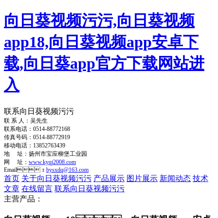
向日葵视频污污,向日葵视频
app18,向日葵视频app安卓下
载,向日葵app官方下载网站进
入
联系向日葵视频污污
联 系 人：吴先生
联系电话：0514-88772168
传真号码：0514-88772919
移动电话：13852763439
地 址：扬州市宝应柳堡工业园
网 址：
www.kyqj2008.com
Email：
bysxdq@163.com
首页
关于向日葵视频污污
产品展示
图片展示
新闻动态
技术
文章
在线留言
联系向日葵视频污污
主营产品：