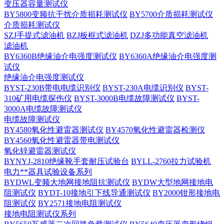
变压器容量测试仪
BY5800变频抗干扰介质损耗测试仪
BY5700介质损耗测试仪
介质损耗测试仪
SZJ手提式滤油机
BZJ板框式滤油机
DZJ多功能真空滤油机
滤油机
BY6360B绝缘油介电强度测试仪
BY6360A绝缘油介电强度测
试仪
绝缘油介电强度测试仪
BYST-230B带电电缆识别仪
BYST-230A电缆识别仪
BYST-
310矿用电缆探伤仪
BYST-3000B电缆故障测试仪
BYST-
3000A电缆故障测试仪
电缆故障测试仪
BY4580氧化性避雷器测试仪
BY4570氧化性避雷器检测仪
BY4560氧化性避雷器带电测试仪
氧化锌避雷器测试仪
BYNYJ-2810绝缘靴手套耐压试验台
BYLL-2760拉力试验机
电力**器具试验设备系列
BYDWL变频大地网接地阻抗测试仪
BYDW大型地网接地电
阻测试仪
BYDT-10接地引下线导通测试仪
BY2000钳形接地电
阻测试仪
BY2571接地电阻测试仪
接地电阻测试仪系列