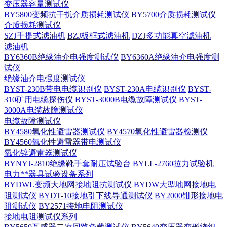
变压器容量测试仪
BY5800变频抗干扰介质损耗测试仪
BY5700介质损耗测试仪
介质损耗测试仪
SZJ手提式滤油机
BZJ板框式滤油机
DZJ多功能真空滤油机
滤油机
BY6360B绝缘油介电强度测试仪
BY6360A绝缘油介电强度测
试仪
绝缘油介电强度测试仪
BYST-230B带电电缆识别仪
BYST-230A电缆识别仪
BYST-
310矿用电缆探伤仪
BYST-3000B电缆故障测试仪
BYST-
3000A电缆故障测试仪
电缆故障测试仪
BY4580氧化性避雷器测试仪
BY4570氧化性避雷器检测仪
BY4560氧化性避雷器带电测试仪
氧化锌避雷器测试仪
BYNYJ-2810绝缘靴手套耐压试验台
BYLL-2760拉力试验机
电力**器具试验设备系列
BYDWL变频大地网接地阻抗测试仪
BYDW大型地网接地电
阻测试仪
BYDT-10接地引下线导通测试仪
BY2000钳形接地电
阻测试仪
BY2571接地电阻测试仪
接地电阻测试仪系列