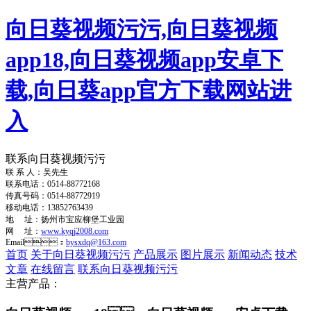
向日葵视频污污,向日葵视频
app18,向日葵视频app安卓下
载,向日葵app官方下载网站进
入
联系向日葵视频污污
联 系 人：吴先生
联系电话：0514-88772168
传真号码：0514-88772919
移动电话：13852763439
地 址：扬州市宝应柳堡工业园
网 址：
www.kyqj2008.com
Email：
bysxdq@163.com
首页
关于向日葵视频污污
产品展示
图片展示
新闻动态
技术
文章
在线留言
联系向日葵视频污污
主营产品：