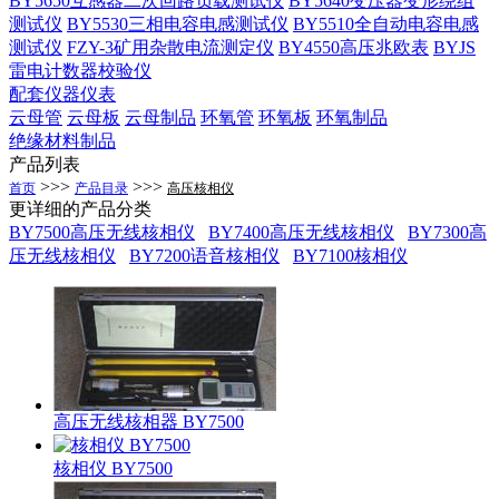
BY5650互感器二次回路负载测试仪
BY5640变压器变形绕组
测试仪
BY5530三相电容电感测试仪
BY5510全自动电容电感
测试仪
FZY-3矿用杂散电流测定仪
BY4550高压兆欧表
BYJS
雷电计数器校验仪
配套仪器仪表
云母管
云母板
云母制品
环氧管
环氧板
环氧制品
绝缘材料制品
产品列表
>>>
>>>
首页
产品目录
高压核相仪
更详细的产品分类
BY7500高压无线核相仪
BY7400高压无线核相仪
BY7300高
压无线核相仪
BY7200语音核相仪
BY7100核相仪
高压无线核相器 BY7500
核相仪 BY7500