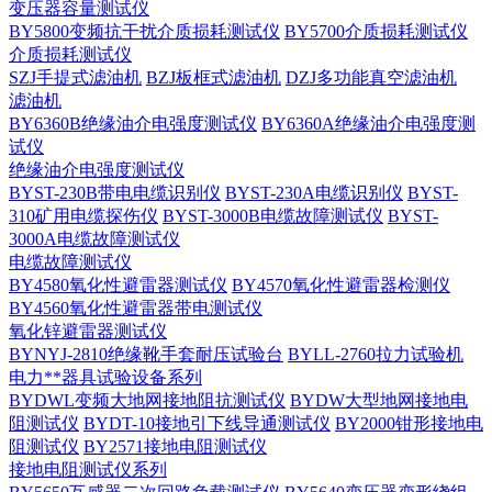
变压器容量测试仪
BY5800变频抗干扰介质损耗测试仪
BY5700介质损耗测试仪
介质损耗测试仪
SZJ手提式滤油机
BZJ板框式滤油机
DZJ多功能真空滤油机
滤油机
BY6360B绝缘油介电强度测试仪
BY6360A绝缘油介电强度测
试仪
绝缘油介电强度测试仪
BYST-230B带电电缆识别仪
BYST-230A电缆识别仪
BYST-
310矿用电缆探伤仪
BYST-3000B电缆故障测试仪
BYST-
3000A电缆故障测试仪
电缆故障测试仪
BY4580氧化性避雷器测试仪
BY4570氧化性避雷器检测仪
BY4560氧化性避雷器带电测试仪
氧化锌避雷器测试仪
BYNYJ-2810绝缘靴手套耐压试验台
BYLL-2760拉力试验机
电力**器具试验设备系列
BYDWL变频大地网接地阻抗测试仪
BYDW大型地网接地电
阻测试仪
BYDT-10接地引下线导通测试仪
BY2000钳形接地电
阻测试仪
BY2571接地电阻测试仪
接地电阻测试仪系列