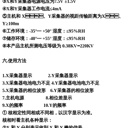
③X和Y采集器电源电压为7.5V ±1.5V
④X和Y采集器工作电流≤4mA
⑤主机和 X、Y采集器的视距传输距离为X、
Y≥100m
⑥工作环境：-35°┉ +50° 湿度：≤95%RH
⑦储存环境：-40°┉ +55° 湿度：≤95%RH
⑧本产品主机所测电压等级为 0.38KV┉220KV
六.
使用方法
1.X采集器显示
2.Y
采集器显示
3.X采集器电池电力不足 4.Y采集器电池电力不足
5.X采集器的相位波形
6.Y
采集器的相位波形
7.主机电源
8.
相位差显示
9.X的频率
10.Y
的频率
① 核相定性同相或不同相，以汉字显示为准。
核相时看主机各种显示：
②X 和 Y 分别表示收到 X 和 Y 棒的信号。