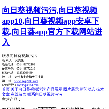
向日葵视频污污,向日葵视频
app18,向日葵视频app安卓下
载,向日葵app官方下载网站进
入
联系向日葵视频污污
联 系 人：吴先生
联系电话：0514-88772168
传真号码：0514-88772919
移动电话：13852763439
地 址：扬州市宝应柳堡工业园
网 址：
www.kyqj2008.com
Email：
bysxdq@163.com
首页
关于向日葵视频污污
产品展示
图片展示
新闻动态
技术
文章
在线留言
联系向日葵视频污污
主营产品：