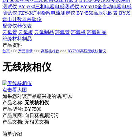
BY5650互感器二次回路负载测试仪
BY5640变压器变形绕组
测试仪
BY5530三相电容电感测试仪
BY5510全自动电容电感
测试仪
FZY-3矿用杂散电流测定仪
BY4550高压兆欧表
BYJS
雷电计数器校验仪
配套仪器仪表
云母管
云母板
云母制品
环氧管
环氧板
环氧制品
绝缘材料制品
产品资料
首页
>>>
产品目录
>>>
高压核相仪
>>>
BY7500高压无线核相仪
无线核相仪
点击看大图
如果您对该产品感兴趣的话,可以
产品名称:
无线核相仪
产品型号:
BY7500
产品展商:
向日葵视频污污
产品文档:
无相关文档
简单介绍