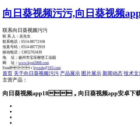
向日葵视频污污,向日葵视频app
联系向日葵视频污污
联 系 人：吴先生
联系电话：0514-88772168
传真号码：0514-88772919
移动电话：13852763439
地 址：扬州市宝应柳堡工业园
网 址：
www.kyqj2008.com
Email：
bysxdq@163.com
首页
关于向日葵视频污污
产品展示
图片展示
新闻动态
技术文
主营产品：
向日葵视频app18，向日葵视频app安卓下载