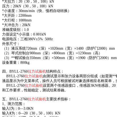
*大拉力：20（30，50，100）kN
压力：20kN（30，50，100）kN
*小速度：30mm/min（快、慢档自动转换）
*大开距：2200mm
*大行程：1000mm
*大冲击力：20kN
准确度级别：1.0
力值设定*小示值：0.001kN
电源电压：三相380V±5% 50Hz
外形尺寸：
（1）液压系统720mm（深）×1020mm（宽）×1480（防护门2000）m
（2）琴式控制台900mm（深）×800mm（宽）×1230mm（高）
（3）**帽试验台350mm（深）×500mm（宽）×1900（防护门2000）m
设备重量：800kg
四、
BYLL-2760
拉力试验机
结构特点
：
BYLL-2760
拉力试验机
由测试显示和加力设备两部分组成（如需测**帽配**帽
液晶显示为中文菜单式，操作人员可根据被试对象选择相应名称菜单，当需
BYLL-2760
拉力试验机
设置两个传感器接口，传感器3KN传感器、20
和工作要求，性能稳定，测试结果准确。
五、
BYLL-2760
拉力试验机
主要技术指标：
1、测力范围：
输入I为：0—3.0KN
输入Ⅱ为：0—20（30，50，100）KN