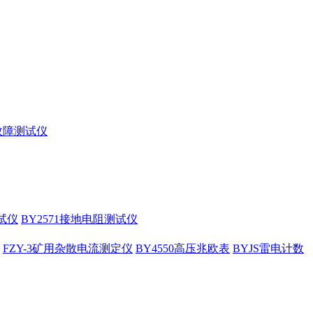
缆故障测试仪
试仪
BY2571接地电阻测试仪
FZY-3矿用杂散电流测定仪
BY4550高压兆欧表
BYJS雷电计数