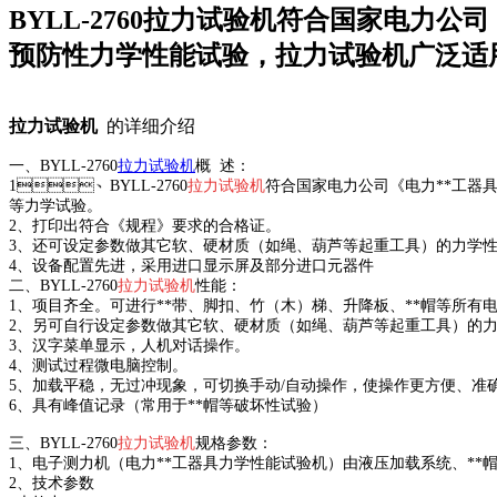
BYLL-2760拉力试验机符合国家电力公司
预防性力学性能试验，拉力试验机广泛适用于电
拉力试验机
的详细介绍
一、BYLL-2760
拉力试验机
概 述：
1、BYLL-2760
拉力试验机
符合国家电力公司《电力**工器具预防
等力学试验。
2、打印出符合《规程》要求的合格证。
3、还可设定参数做其它软、硬材质（如绳、葫芦等起重工具）的力学性能
4、设备配置先进，采用进口显示屏及部分进口元器件
二、
BYLL-2760
拉力试验机
性能：
1、项目齐全。可进行**带、脚扣、竹（木）梯、升降板、**帽
2、另可自行设定参数做其它软、硬材质（如绳、葫芦等起重工具）的力学
3、汉字菜单显示，人机对话操作。
4、测试过程微电脑控制。
5、加载平稳，无过冲现象，可切换手动/自动操作，使操作更方便、准确
6、具有峰值记录（常用于**帽等破坏性试验）
三、
BYLL-2760
拉力试验机
规格参数：
1、电子测力机（电力**工器具力学性能试验机）由液压加载系统、
2、技术参数