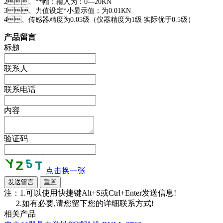
2、**帽：输入为：0—20KN
3、力值设定*小显示值：为0.01KN
4、传感器精度为0.05级（仪器精度为1级 实际优于0.5级）
产品留言
标题
联系人
联系电话
内容
验证码
点击换一张
注：1.可以使用快捷键Alt+S或Ctrl+Enter发送信息!
2.如有必要,请您留下您的详细联系方式!
相关产品