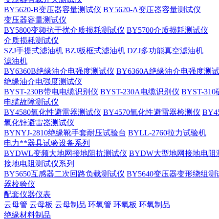
BY5620-B变压器容量测试仪
BY5620-A变压器容量测试仪
变压器容量测试仪
BY5800变频抗干扰介质损耗测试仪
BY5700介质损耗测试仪
介质损耗测试仪
SZJ手提式滤油机
BZJ板框式滤油机
DZJ多功能真空滤油机
滤油机
BY6360B绝缘油介电强度测试仪
BY6360A绝缘油介电强度测
绝缘油介电强度测试仪
BYST-230B带电电缆识别仪
BYST-230A电缆识别仪
BYST-3
电缆故障测试仪
BY4580氧化性避雷器测试仪
BY4570氧化性避雷器检测仪
BY
氧化锌避雷器测试仪
BYNYJ-2810绝缘靴手套耐压试验台
BYLL-2760拉力试验机
电力**器具试验设备系列
BYDWL变频大地网接地阻抗测试仪
BYDW大型地网接地电阻
接地电阻测试仪系列
BY5650互感器二次回路负载测试仪
BY5640变压器变形绕组测
器校验仪
配套仪器仪表
云母管
云母板
云母制品
环氧管
环氧板
环氧制品
绝缘材料制品