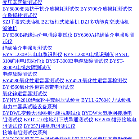
变压器容量测试仪
BY5800变频抗干扰介质损耗测试仪
BY5700介质损耗测试仪
介质损耗测试仪
SZJ手提式滤油机
BZJ板框式滤油机
DZJ多功能真空滤油机
滤油机
BY6360B绝缘油介电强度测试仪
BY6360A绝缘油介电强度测
试仪
绝缘油介电强度测试仪
BYST-230B带电电缆识别仪
BYST-230A电缆识别仪
BYST-
310矿用电缆探伤仪
BYST-3000B电缆故障测试仪
BYST-
3000A电缆故障测试仪
电缆故障测试仪
BY4580氧化性避雷器测试仪
BY4570氧化性避雷器检测仪
BY4560氧化性避雷器带电测试仪
氧化锌避雷器测试仪
BYNYJ-2810绝缘靴手套耐压试验台
BYLL-2760拉力试验机
电力**器具试验设备系列
BYDWL变频大地网接地阻抗测试仪
BYDW大型地网接地电
阻测试仪
BYDT-10接地引下线导通测试仪
BY2000钳形接地电
阻测试仪
BY2571接地电阻测试仪
接地电阻测试仪系列