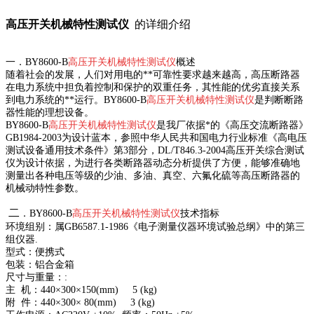
高压开关机械特性测试仪
的详细介绍
一．
BY8600-B
高压开关机械特性测试仪
概述
随着社会的发展，人们对用电的**可靠性要求越来越高，高压断路器
在电力系统中担负着控制和保护的双重任务，其性能的优劣直接关系
到电力系统的**运行。
BY8600-B
高压开关机械特性测试仪
是判断断路
器性能的理想设备。
BY8600-B
高压开关机械特性测试仪
是我厂依据*的《高压交流断路器》
GB1984-2003为设计蓝本，参照中华人民共和国电力行业标准《高电压
测试设备通用技术条件》第3部分，DL/T846.3-2004高压开关综合测试
仪为设计依据，为进行各类断路器动态分析提供了方便，能够准确地
测量出各种电压等级的少油、多油、真空、六氟化硫等高压断路器的
机械动特性参数。
二
．
BY8600-B
高压开关机械特性测试仪
技术指标
环境组别：属GB6587.1-1986《电子测量仪器环境试验总纲》中的第三
组仪器.
型式：便携式
包装：铝合金箱
尺寸与重量：:
主 机：440×300×150(mm) 5 (kg)
附 件：440×300× 80(mm) 3 (kg)