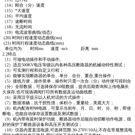
（14）刚合（分）速度
（15）*大速度
（16）平均速度
（17）速断时间
（18）无流时间
（19）电流波形曲线(动态)
(20) 时间行程速度动态曲线(ms)
(21) 时间行程速度动态曲线(mm)
单位均为: 时间ms 速度 m/s 距离 mm
2.2特点
（1）可做电动操作和手动操作;
（2）适且500KV电压等级以内各种高压断路器的机械动特性测试；
（3）可实测行程和自定义行程；
（4）能够实现断路器的单合、单分、合分、重合,重分操作；
（5）接线方便，操作简单，操作时只需一次合（分）动作便可得到合
（分）全部数据，可选择保存50组数据，提供后期查询和上传电脑长
久保存,也可现场调阅打印所有数据及运动曲线图；
（6）采用汉字提示以人机对话的方式操作；
（7）数据准确，抗干扰性强，体积小，重量轻，美观大方；
（8）机内配有时钟电路，可显示当前年、月、日、时、分、秒，即使
断电，也能自动保存设置数据及测试数据；
（9）机内带有延时保护功能，断路器动作后能自动切断动作电源，很
好的保护了断路器设备和高压开关测试仪；
（10）仪器内置直流电源,可选择范围:30-270V/10A),不存在常规整流电