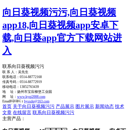
向日葵视频污污,向日葵视频
app18,向日葵视频app安卓下
载,向日葵app官方下载网站进
入
联系向日葵视频污污
联 系 人：吴先生
联系电话：0514-88772168
传真号码：0514-88772919
移动电话：13852763439
地 址：扬州市宝应柳堡工业园
网 址：
www.kyqj2008.com
Email：
bysxdq@163.com
首页
关于向日葵视频污污
产品展示
图片展示
新闻动态
技术
文章
在线留言
联系向日葵视频污污
主营产品：