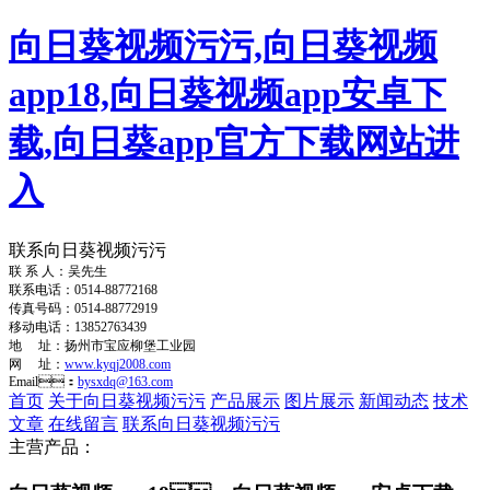
向日葵视频污污,向日葵视频
app18,向日葵视频app安卓下
载,向日葵app官方下载网站进
入
联系向日葵视频污污
联 系 人：吴先生
联系电话：0514-88772168
传真号码：0514-88772919
移动电话：13852763439
地 址：扬州市宝应柳堡工业园
网 址：
www.kyqj2008.com
Email：
bysxdq@163.com
首页
关于向日葵视频污污
产品展示
图片展示
新闻动态
技术
文章
在线留言
联系向日葵视频污污
主营产品：