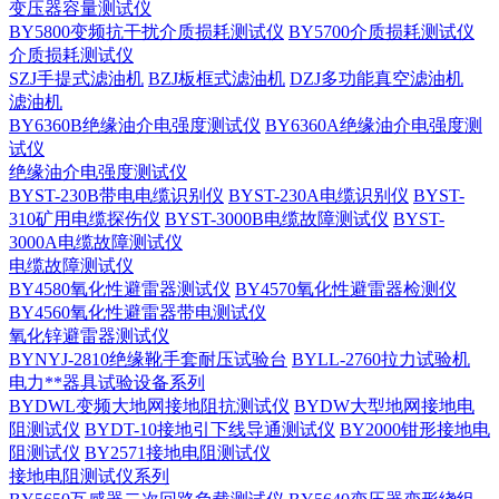
变压器容量测试仪
BY5800变频抗干扰介质损耗测试仪
BY5700介质损耗测试仪
介质损耗测试仪
SZJ手提式滤油机
BZJ板框式滤油机
DZJ多功能真空滤油机
滤油机
BY6360B绝缘油介电强度测试仪
BY6360A绝缘油介电强度测
试仪
绝缘油介电强度测试仪
BYST-230B带电电缆识别仪
BYST-230A电缆识别仪
BYST-
310矿用电缆探伤仪
BYST-3000B电缆故障测试仪
BYST-
3000A电缆故障测试仪
电缆故障测试仪
BY4580氧化性避雷器测试仪
BY4570氧化性避雷器检测仪
BY4560氧化性避雷器带电测试仪
氧化锌避雷器测试仪
BYNYJ-2810绝缘靴手套耐压试验台
BYLL-2760拉力试验机
电力**器具试验设备系列
BYDWL变频大地网接地阻抗测试仪
BYDW大型地网接地电
阻测试仪
BYDT-10接地引下线导通测试仪
BY2000钳形接地电
阻测试仪
BY2571接地电阻测试仪
接地电阻测试仪系列