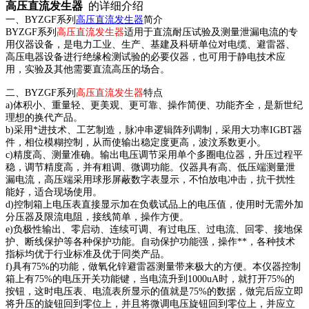
高压直流发生器
的详细介绍
一、BYZGF系列
高压直流发生器
简介
BYZGF系列
高压直流发生器
适用于直流耐压试验及测量泄漏电流的专
用仪器设备，是电力工业、生产、基建及科研单位对电缆、避雷器、
高压电器设备进行绝缘检测试验的必要仪器，也可用于静电技术应
用，实验及其他需要直流高压的场合。
二、BYZGF系列
高压直流发生器
特点
a)体积小、重量轻、更美观、更可靠、操作简便、功能齐全，是新世纪
理想的换代产品。
b)采用*进技术、工艺制造，脉冲串逻辑阵列调制，采用大功率IGBT器
件，相位模糊控制，从而使输出稳定度更高，波汶系数更小。
c)精度高、测量准确。输出电压调节采用单个多圈电位器，升压过程平
稳，调节精度高，并有粗调、微调功能。仪器具有高、低压端测量泄
漏电流，高压端采用球形屏蔽数字表显示，不怕放电冲击，抗干扰性
能好，适合现场使用。
d)控制箱上电压表直接显示加在负载试品上的电压值，使用时无需外加
分压器及限流电阻，接线简单，操作方便。
e)负极性输出、零启动、连续可调、有过电压、过电流、回零、接地保
护、断线保护等各种保护功能。自动保护功能强，操作**，各种技术
指标均优于行业标准及优于同类产品。
f)具有75%的功能，做氧化锌避雷器测量带来极大的方便。本仪器控制
箱上有75%的电压开关功能键，当电流升到1000uA时，就打开75%的
按钮，这时电压表、电流表所显示的值就是75%的数据，做完后应立即
将升压的旋钮回到零位上，并且将微调电压旋钮回到零位上，并应立