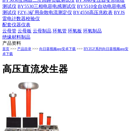
BY5650互感器二次回路负载测试仪
BY5640变压器变形绕组
测试仪
BY5530三相电容电感测试仪
BY5510全自动电容电感
测试仪
FZY-3矿用杂散电流测定仪
BY4550高压兆欧表
BYJS
雷电计数器校验仪
配套仪器仪表
云母管
云母板
云母制品
环氧管
环氧板
环氧制品
绝缘材料制品
产品资料
首页
>>>
产品目录
>>>
向日葵视频app安卓下载
>>>
BYZGF系列向日葵视频app安
卓下载
高压直流发生器