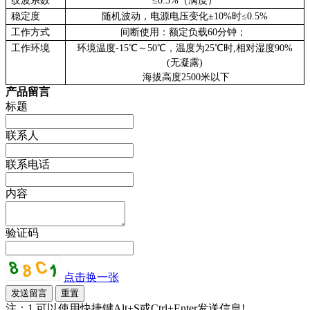
纹波系数
≤0.3%（满度）
稳定度
随机波动，电源电压变化±10%时≤0.5%
工作方式
间断使用：额定负载60分钟；
工作环境
环境温度-15℃～50℃，温度为25℃时,相对湿度90%
(无凝露)
海拔高度2500米以下
产品留言
标题
联系人
联系电话
内容
验证码
点击换一张
注：1.可以使用快捷键Alt+S或Ctrl+Enter发送信息!