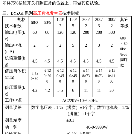
即将75%按钮开关打到正常的位置上，再做其它试验。
三、BYZGF系列
高压直流发生器
技术指标
规格
120/
120/
200/
200/
300/
其它
60/2
60/5
技术参数
2
5
2
3
2
等级
输出电压(k
60
60
120
120
200
200
300
600
v)
～
80
输出电流
2
5
2
5
2
3
2
0kv
(mA)
等合
机箱重量(k
同订
4.5
4.5
4.5
4.5
4.5
4.5
4.5
g)
做
￠
12
￠
12
￠
12
￠
14
￠
14
￠
15
倍压筒体积
￠
12
0
×
30
0
×
45
0
×
45
8
×
73
8
×
73
0
×
11
(mm)
0
×
30
0
0
0
0
0
00
倍压重量(k
4.2
4.2
5.5
6
11
11
20
g)
工作电源
AC220V±10% 50Hz
测量误差
数字电压表：1.%（满度）±1个字，数字电流表：1.%
（满度）±1个字
测量精度
±0.1
功
率
40-0-9999W