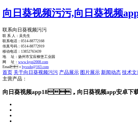
向日葵视频污污,向日葵视频app
联系向日葵视频污污
联 系 人：吴先生
联系电话：0514-88772168
传真号码：0514-88772919
移动电话：13852763439
地 址：扬州市宝应柳堡工业园
网 址：
www.kyqj2008.com
Email：
bysxdq@163.com
首页
关于向日葵视频污污
产品展示
图片展示
新闻动态
技术文
主营产品：
向日葵视频app18，向日葵视频app安卓下载