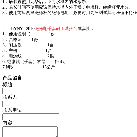
1．该装置使用完毕后，应将水槽内的水放净。
2．若长时间不使用应该保持水槽内外干燥，电极杆、绝缘杆无水分。
3．使用前应测量绝缘杆的绝缘电阻，必要时用高压测试其耐压值不得低
四、
BYNYJ-2810
绝缘靴手套耐压试验台
成套性：
1．使用说明书 1份
2．合格证 1份
3、耐压仪 1台
3．主机 1台
4．电源线 2根
6. 绝缘靴（手套）容器 各6只
7.钢珠 15公斤
产品留言
标题
联系人
联系电话
内容