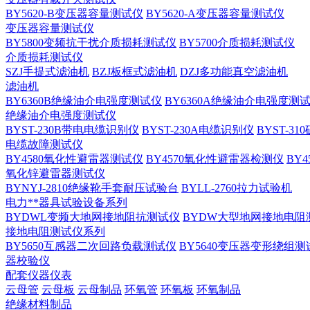
BY5620-B变压器容量测试仪
BY5620-A变压器容量测试仪
变压器容量测试仪
BY5800变频抗干扰介质损耗测试仪
BY5700介质损耗测试仪
介质损耗测试仪
SZJ手提式滤油机
BZJ板框式滤油机
DZJ多功能真空滤油机
滤油机
BY6360B绝缘油介电强度测试仪
BY6360A绝缘油介电强度测
绝缘油介电强度测试仪
BYST-230B带电电缆识别仪
BYST-230A电缆识别仪
BYST-3
电缆故障测试仪
BY4580氧化性避雷器测试仪
BY4570氧化性避雷器检测仪
BY
氧化锌避雷器测试仪
BYNYJ-2810绝缘靴手套耐压试验台
BYLL-2760拉力试验机
电力**器具试验设备系列
BYDWL变频大地网接地阻抗测试仪
BYDW大型地网接地电阻
接地电阻测试仪系列
BY5650互感器二次回路负载测试仪
BY5640变压器变形绕组测
器校验仪
配套仪器仪表
云母管
云母板
云母制品
环氧管
环氧板
环氧制品
绝缘材料制品