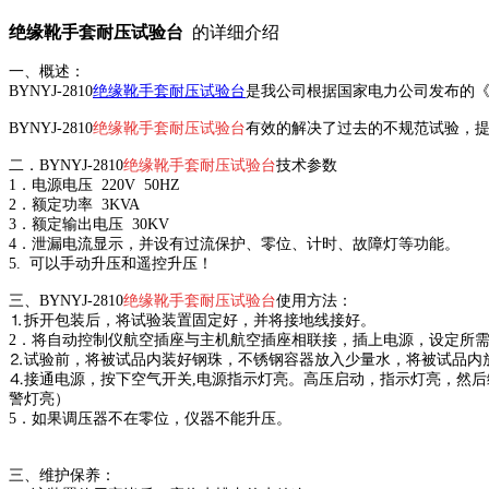
绝缘靴手套耐压试验台
的详细介绍
一、概述：
BYNYJ-2810
绝缘靴手套耐压试验台
是我公司根据国家电力公司发布的《电力
BYNYJ-2810
绝缘靴手套耐压试验台
有效的解决了过去的不规范试验，提高
二．
BYNYJ-2810
绝缘靴手套耐压试验台
技术参数
1．电源电压 220V 50HZ
2．额定功率 3KVA
3．额定输出电压 30KV
4．泄漏电流显示，并设有过流保护、零位、计时、故障灯等功能。
5. 可以手动升压和遥控升压！
三、
BYNYJ-2810
绝缘靴手套耐压试验台
使用方法：
⒈拆开包装后，将试验装置固定好，并将接地线接好。
2．将自动控制仪航空插座与主机航空插座相联接，插上电源，设定所需电流
⒉试验前，将被试品内装好钢珠，不锈钢容器放入少量水，将被试品内放不
⒋接通电源，按下空气开关,电源指示灯亮。高压启动，指示灯亮，然
警灯亮）
5．如果调压器不在零位，仪器不能升压。
三、维护保养：