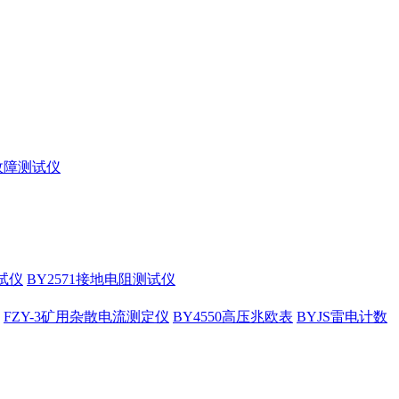
缆故障测试仪
试仪
BY2571接地电阻测试仪
FZY-3矿用杂散电流测定仪
BY4550高压兆欧表
BYJS雷电计数