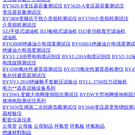
BY5620-B变压器容量测试仪
BY5620-A变压器容量测试仪
变压器容量测试仪
BY5800变频抗干扰介质损耗测试仪
BY5700介质损耗测试仪
介质损耗测试仪
SZJ手提式滤油机
BZJ板框式滤油机
DZJ多功能真空滤油机
滤油机
BY6360B绝缘油介电强度测试仪
BY6360A绝缘油介电强度测
绝缘油介电强度测试仪
BYST-230B带电电缆识别仪
BYST-230A电缆识别仪
BYST-3
电缆故障测试仪
BY4580氧化性避雷器测试仪
BY4570氧化性避雷器检测仪
BY
氧化锌避雷器测试仪
BYNYJ-2810绝缘靴手套耐压试验台
BYLL-2760拉力试验机
电力**器具试验设备系列
BYDWL变频大地网接地阻抗测试仪
BYDW大型地网接地电阻
接地电阻测试仪系列
BY5650互感器二次回路负载测试仪
BY5640变压器变形绕组测
器校验仪
配套仪器仪表
云母管
云母板
云母制品
环氧管
环氧板
环氧制品
绝缘材料制品