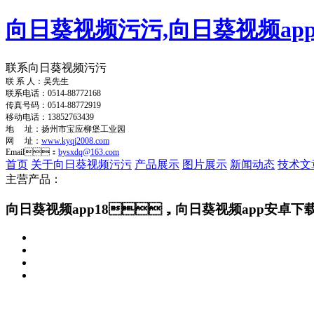
向日葵视频污污,向日葵视频app
联系向日葵视频污污
联 系 人：吴先生
联系电话：0514-88772168
传真号码：0514-88772919
移动电话：13852763439
地 址：扬州市宝应柳堡工业园
网 址：
www.kyqj2008.com
Email：
bysxdq@163.com
首页
关于向日葵视频污污
产品展示
图片展示
新闻动态
技术文
主营产品：
向日葵视频app18，向日葵视频app安卓下载