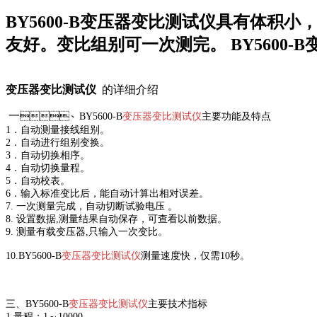
BY5600-B变压器变比测试仪具有体积小，
友好。变比组别可一次测完。 BY5
变压器变比测试仪
的详细介绍
一
、
BY5600-B
变压器变比测试仪
主要功能及特点
1．自动测量接线组别。
2．自动进行组别变换。
3．自动切换相序。
4．自动切换量程。
5．自动校表。
6．输入标准变比后，能自动计算出相对误差。
7. 一次测量完成，自动切断试验电压 。
8. 设置数据,测量结果自动保存，可查看以前数据。
9. 测量有载变压器,只输入一次变比。
10.
BY5600-B
变压器变比测试仪
测量速度快，仅需10秒。
三、
BY5600-B
变压器变比测试仪
主要技术指标
1.量程：1～10000