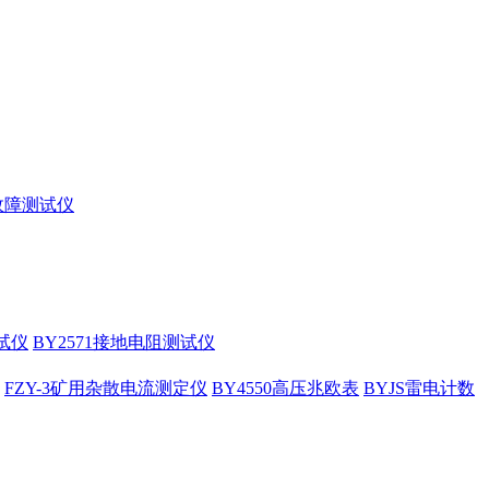
缆故障测试仪
试仪
BY2571接地电阻测试仪
FZY-3矿用杂散电流测定仪
BY4550高压兆欧表
BYJS雷电计数