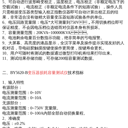
5、可自动进行波形畸变校正，温度校正，电压校正（非额定电压下的
空载试验），电流校正（非额定电流条件下的短路试验），操作人员
只需根据变压器类型输入校正指数仪器即可自动计算出校正后的结
果，非常适合没有做稍大容量变压器短路试验条件的单位。
6、电压回路宽量限：电压*大可测量到750V，不用切换档位即可
保证精度。不会因电压档位选错而对仪器本身有所损坏。
7、容量测量范围：20KVA~100000KVA。
8、电池剩余电量百分数指示功能，绝非简单的亏电报警。
9、大屏幕、高亮度的液晶显示，全汉字菜单及操作提示实现友好的人
机对话，导电硅胶触摸按键使操作更简便，按键寿命更长。
10、用户可随时将测试的数据通过微型打印机将结果打印出来。
11、测试结果存储功能，可存储200组容量测试数据。
二、
BY5620-B
变压器损耗容量测试仪
技术指标
1、输入特性
有源部分：
电压测量范围：0~10V
电流测量范围：0~10A
无源部分：
电压测量范围：0~750V 宽量限。
电流测量范围：0~100A内部全部自动切换量程。
2、准确度
电压：±0.2%