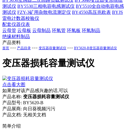
BY5650互感器二次回路负载测试仪
BY5640变压器变形绕组
测试仪
BY5530三相电容电感测试仪
BY5510全自动电容电感
测试仪
FZY-3矿用杂散电流测定仪
BY4550高压兆欧表
BYJS
雷电计数器校验仪
配套仪器仪表
云母管
云母板
云母制品
环氧管
环氧板
环氧制品
绝缘材料制品
产品资料
首页
>>>
产品目录
>>>
变压器容量测试仪
>>>
BY5620-B变压器容量测试仪
变压器损耗容量测试仪
点击看大图
如果您对该产品感兴趣的话,可以
产品名称:
变压器损耗容量测试仪
产品型号:
BY5620-B
产品展商:
向日葵视频污污
产品文档:
无相关文档
简单介绍