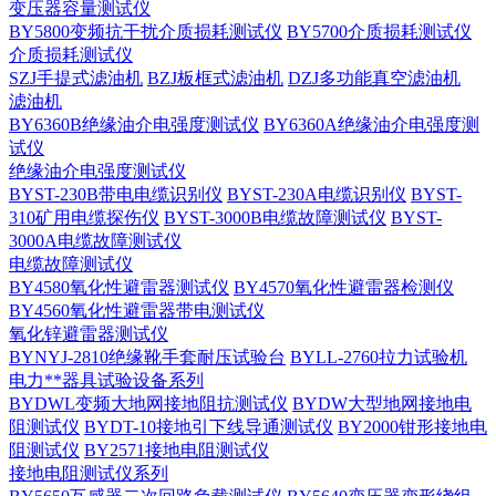
变压器容量测试仪
BY5800变频抗干扰介质损耗测试仪
BY5700介质损耗测试仪
介质损耗测试仪
SZJ手提式滤油机
BZJ板框式滤油机
DZJ多功能真空滤油机
滤油机
BY6360B绝缘油介电强度测试仪
BY6360A绝缘油介电强度测
试仪
绝缘油介电强度测试仪
BYST-230B带电电缆识别仪
BYST-230A电缆识别仪
BYST-
310矿用电缆探伤仪
BYST-3000B电缆故障测试仪
BYST-
3000A电缆故障测试仪
电缆故障测试仪
BY4580氧化性避雷器测试仪
BY4570氧化性避雷器检测仪
BY4560氧化性避雷器带电测试仪
氧化锌避雷器测试仪
BYNYJ-2810绝缘靴手套耐压试验台
BYLL-2760拉力试验机
电力**器具试验设备系列
BYDWL变频大地网接地阻抗测试仪
BYDW大型地网接地电
阻测试仪
BYDT-10接地引下线导通测试仪
BY2000钳形接地电
阻测试仪
BY2571接地电阻测试仪
接地电阻测试仪系列