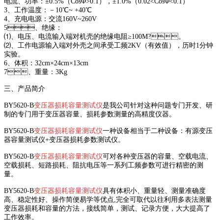
电流、功率：±0.5%（CosΦ>0.1），±1.0%（0.02<CosΦ<0.1）
3、工作温度：－10℃~ +40℃
4、充电电源：交流160V~260V
5、绝缘：
⑴、电压、电流输入端对机壳的绝缘电阻≥100M?。
⑵、工作电源输入端对外壳之间承受工频2KV（有效值），历时1分钟
实验。
6、体积：32cm×24cm×13cm
7、重量：3Kg
三、产品简介
BY5620-B
变压器损耗容量测试仪
是我公司针对这种问题专门开发、研
制的专门用于变压器容量、损耗参数测量的高精度仪器。
BY5620-B
变压器损耗容量测试仪
一种设备相当于二种设备：有源变压
器容量测试仪+变压器损耗参数测试仪。
BY5620-B
变压器损耗容量测试仪
可对各种变压器的容量、空载电流、
空载损耗、短路损耗、阻抗电压等一系列工频参数可进行精密的测
量。
BY5620-B
变压器损耗容量测试仪
具有体积小、重量轻、测量准确度
高、稳定性好、操作简便易学等优点,完全可取代以往利用多表法测量
变压器损耗和容量的方法，接线简单，测试、记录方便，大大提高了
工作效率。