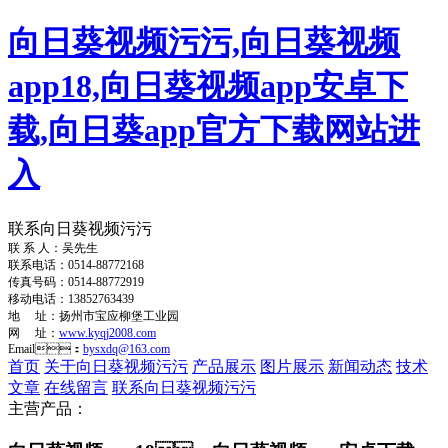
向日葵视频污污,向日葵视频
app18,向日葵视频app安卓下
载,向日葵app官方下载网站进
入
联系向日葵视频污污
联 系 人：吴先生
联系电话：0514-88772168
传真号码：0514-88772919
移动电话：13852763439
地 址：扬州市宝应柳堡工业园
网 址：
www.kyqj2008.com
Email：
bysxdq@163.com
首页
关于向日葵视频污污
产品展示
图片展示
新闻动态
技术
文章
在线留言
联系向日葵视频污污
主营产品：