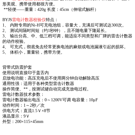
形美观、携带使用都很方便。
**轻便——重量：420g 长度：45cm（伸缩式触杆）
BYJS
雷电计数器校验仪
特点：
1、 内附专用的Ni-H可充电池组，容量大，充满后可测试达300次。
2、 测试间隔时间短（约1秒钟），且不随电量下隆延长。
3、 输出分高、中、低三档可调，能适应不同类型和厂牌的雷击计数器
的动作校验。
4、 可充式，彻底免去经常更换电池的麻烦或电池漏液引起的损坏。
5、 体积小，重量轻，携带方便。
背带式防震护套
使用说明直接印于盖舌内
启放电功能：高压充电后不使用两分钟自动解除高压
通用性强：适用于各种类型雷击计数器
操作简便、**，按测试键自动完成充放电过程。
雷电计数器技术参数：
雷电计数器输出电压：0～1200V可调 电容量：10μF
动作时间：1～2秒／次
供电方式：直流1.5Ｖ×8节
液晶显示：9Ｖ
外型：200×115×45mm