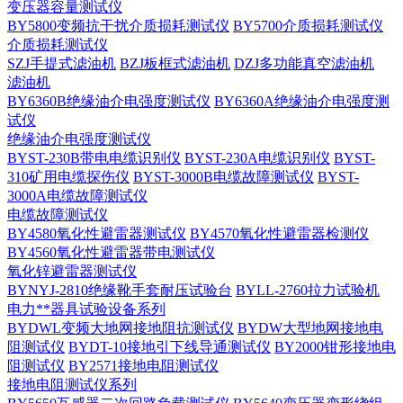
变压器容量测试仪
BY5800变频抗干扰介质损耗测试仪
BY5700介质损耗测试仪
介质损耗测试仪
SZJ手提式滤油机
BZJ板框式滤油机
DZJ多功能真空滤油机
滤油机
BY6360B绝缘油介电强度测试仪
BY6360A绝缘油介电强度测
试仪
绝缘油介电强度测试仪
BYST-230B带电电缆识别仪
BYST-230A电缆识别仪
BYST-
310矿用电缆探伤仪
BYST-3000B电缆故障测试仪
BYST-
3000A电缆故障测试仪
电缆故障测试仪
BY4580氧化性避雷器测试仪
BY4570氧化性避雷器检测仪
BY4560氧化性避雷器带电测试仪
氧化锌避雷器测试仪
BYNYJ-2810绝缘靴手套耐压试验台
BYLL-2760拉力试验机
电力**器具试验设备系列
BYDWL变频大地网接地阻抗测试仪
BYDW大型地网接地电
阻测试仪
BYDT-10接地引下线导通测试仪
BY2000钳形接地电
阻测试仪
BY2571接地电阻测试仪
接地电阻测试仪系列