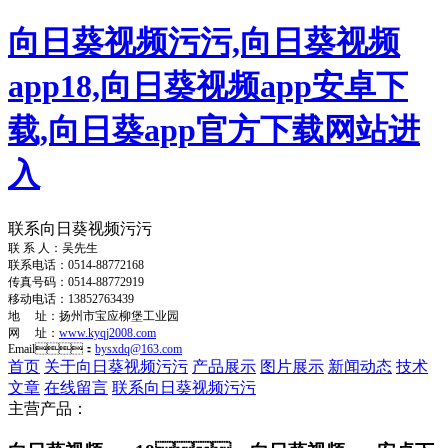
向日葵视频污污,向日葵视频
app18,向日葵视频app安卓下
载,向日葵app官方下载网站进
入
联系向日葵视频污污
联 系 人：吴先生
联系电话：0514-88772168
传真号码：0514-88772919
移动电话：13852763439
地 址：扬州市宝应柳堡工业园
网 址：
www.kyqj2008.com
Email：
bysxdq@163.com
首页
关于向日葵视频污污
产品展示
图片展示
新闻动态
技术
文章
在线留言
联系向日葵视频污污
主营产品：