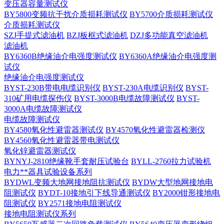
变压器容量测试仪
BY5800变频抗干扰介质损耗测试仪
BY5700介质损耗测试仪
介质损耗测试仪
SZJ手提式滤油机
BZJ板框式滤油机
DZJ多功能真空滤油机
滤油机
BY6360B绝缘油介电强度测试仪
BY6360A绝缘油介电强度测
试仪
绝缘油介电强度测试仪
BYST-230B带电电缆识别仪
BYST-230A电缆识别仪
BYST-
310矿用电缆探伤仪
BYST-3000B电缆故障测试仪
BYST-
3000A电缆故障测试仪
电缆故障测试仪
BY4580氧化性避雷器测试仪
BY4570氧化性避雷器检测仪
BY4560氧化性避雷器带电测试仪
氧化锌避雷器测试仪
BYNYJ-2810绝缘靴手套耐压试验台
BYLL-2760拉力试验机
电力**器具试验设备系列
BYDWL变频大地网接地阻抗测试仪
BYDW大型地网接地电
阻测试仪
BYDT-10接地引下线导通测试仪
BY2000钳形接地电
阻测试仪
BY2571接地电阻测试仪
接地电阻测试仪系列