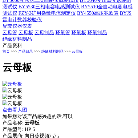
BY5650互感器二次回路负载测试仪
BY5640变压器变形绕组
测试仪
BY5530三相电容电感测试仪
BY5510全自动电容电感
测试仪
FZY-3矿用杂散电流测定仪
BY4550高压兆欧表
BYJS
雷电计数器校验仪
配套仪器仪表
云母管
云母板
云母制品
环氧管
环氧板
环氧制品
绝缘材料制品
产品资料
首页
>>>
产品目录
>>>
绝缘材料制品
>>>
云母板
云母板
点击看大图
如果您对该产品感兴趣的话,可以
产品名称:
云母板
产品型号:
HP-5
产品展商:
向日葵视频污污