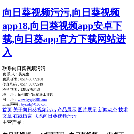
向日葵视频污污,向日葵视频
app18,向日葵视频app安卓下
载,向日葵app官方下载网站进
入
联系向日葵视频污污
联 系 人：吴先生
联系电话：0514-88772168
传真号码：0514-88772919
移动电话：13852763439
地 址：扬州市宝应柳堡工业园
网 址：
www.kyqj2008.com
Email：
bysxdq@163.com
首页
关于向日葵视频污污
产品展示
图片展示
新闻动态
技术
文章
在线留言
联系向日葵视频污污
主营产品：