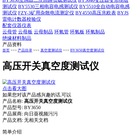
BY5650互感器二次回路负载测试仪
BY5640变压器变形绕组
测试仪
BY5530三相电容电感测试仪
BY5510全自动电容电感
测试仪
FZY-3矿用杂散电流测定仪
BY4550高压兆欧表
BYJS
雷电计数器校验仪
配套仪器仪表
云母管
云母板
云母制品
环氧管
环氧板
环氧制品
绝缘材料制品
产品资料
首页
>>>
产品目录
>>>
真空度测试仪
>>>
BY3650真空度测试仪
高压开关真空度测试仪
点击看大图
如果您对该产品感兴趣的话,可以
产品名称:
高压开关真空度测试仪
产品型号:
BY3650
产品展商:
向日葵视频污污
产品文档:
无相关文档
简单介绍