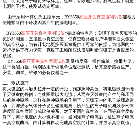
法，而采用离子电荷来做标定。这样，有效地抑制了测试过程中瞬态
电源的干扰，使测试稳定可靠。
由于采用计算机为主控单元，BY3650
高压开关真空度测试仪
能很方
便地扣除由于环境因素产生的漏电电流。
BY3650
高压开关真空度测试仪
*突出的特点是：实现了真空灭弧室的
免拆卸测量，直接显示真空度值，使真空断路器用户详细掌握灭弧室
的真空状态，为有计划地更换灭弧室提供了可靠的依据，为电网的**
运行提供了有力保障，克服了工频耐压法仅能判断灭弧室是否报废的
缺陷。
BY3650
高压开关真空度测试仪
测量精度高，操作简单，携带方便，
抗干扰能力强，特别适用于供电单位现场测试，是真空断路器生产、
安装、调试、维修的必备仪器之一。
二、测试原理
将灭弧室的两触头拉开一定的开距，施加脉冲高压，将电磁线圈环绕
于灭弧室的外侧，向线圈通以大电流，从而在灭弧室内产生与高压同
步的脉冲磁场，这样在脉冲磁场的作用下，灭弧室中的电子做螺旋运
动，并与残余气体分子发生碰撞电离，所产生的离子电流与残余气体
密度即真空度近似成比例关系。对于不同的真空管，在同等真空度条
件下，离子电流的大小也不相同，当测知离子电流后，通过离子电流
一真空度曲线，由计算机自动完成真空度的计算，并显示真空度值。