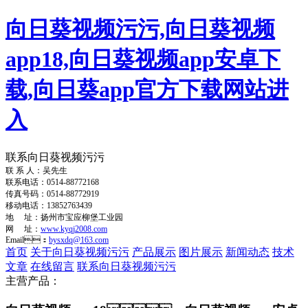
向日葵视频污污,向日葵视频
app18,向日葵视频app安卓下
载,向日葵app官方下载网站进
入
联系向日葵视频污污
联 系 人：吴先生
联系电话：0514-88772168
传真号码：0514-88772919
移动电话：13852763439
地 址：扬州市宝应柳堡工业园
网 址：
www.kyqj2008.com
Email：
bysxdq@163.com
首页
关于向日葵视频污污
产品展示
图片展示
新闻动态
技术
文章
在线留言
联系向日葵视频污污
主营产品：