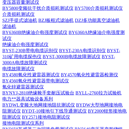
变压器容量测试仪
BY5800变频抗干扰介质损耗测试仪
BY5700介质损耗测试仪
介质损耗测试仪
SZJ手提式滤油机
BZJ板框式滤油机
DZJ多功能真空滤油机
滤油机
BY6360B绝缘油介电强度测试仪
BY6360A绝缘油介电强度测
试仪
绝缘油介电强度测试仪
BYST-230B带电电缆识别仪
BYST-230A电缆识别仪
BYST-
310矿用电缆探伤仪
BYST-3000B电缆故障测试仪
BYST-
3000A电缆故障测试仪
电缆故障测试仪
BY4580氧化性避雷器测试仪
BY4570氧化性避雷器检测仪
BY4560氧化性避雷器带电测试仪
氧化锌避雷器测试仪
BYNYJ-2810绝缘靴手套耐压试验台
BYLL-2760拉力试验机
电力**器具试验设备系列
BYDWL变频大地网接地阻抗测试仪
BYDW大型地网接地电
阻测试仪
BYDT-10接地引下线导通测试仪
BY2000钳形接地电
阻测试仪
BY2571接地电阻测试仪
接地电阻测试仪系列