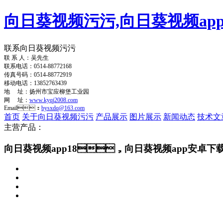
向日葵视频污污,向日葵视频app
联系向日葵视频污污
联 系 人：吴先生
联系电话：0514-88772168
传真号码：0514-88772919
移动电话：13852763439
地 址：扬州市宝应柳堡工业园
网 址：
www.kyqj2008.com
Email：
bysxdq@163.com
首页
关于向日葵视频污污
产品展示
图片展示
新闻动态
技术文
主营产品：
向日葵视频app18，向日葵视频app安卓下载