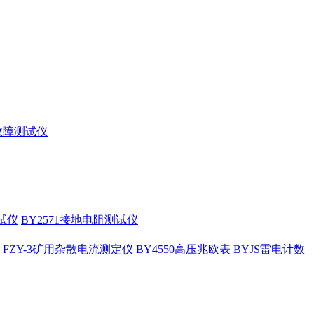
缆故障测试仪
试仪
BY2571接地电阻测试仪
FZY-3矿用杂散电流测定仪
BY4550高压兆欧表
BYJS雷电计数