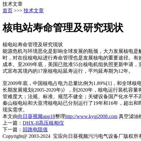
技术文章
首页
>>>
技术文章
核电站寿命管理及研究现状
核电站寿命管理及研究现状
能源危机与环境恶化是影响全球发展的瓶颈，大力发展核电是解决能源
时，对在役核电站进行寿命管理也是发展核电的重要途径。有效
成本。至2009年底，美国已批准55台核电机组执照更新申
式宣布其境内的17座核电站延寿运行，平均延寿期为12年。
至2009年底，中国核电占电力总量比例为1.89%[1]
长期发展规划(2005-2020年)》，到2020年，核电运行装机
管难度大；法规、标准、规范不健全；关键设备国产化水平不
秦山核电站和大亚湾核电站已分别运行了19年和16年，超出和即
现实需求。
本文由
向日葵视频app18
整理
http://www.kyqj2008.com
真空滤油机发布
上一篇：
DHX-II高压核相仪
下一篇：
回路电阻值
Copyright@ 2003-2024
宝应向日葵视频污污电气设备厂
版权