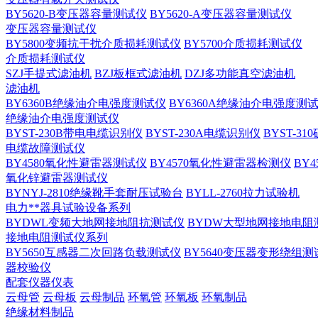
BY5620-B变压器容量测试仪
BY5620-A变压器容量测试仪
变压器容量测试仪
BY5800变频抗干扰介质损耗测试仪
BY5700介质损耗测试仪
介质损耗测试仪
SZJ手提式滤油机
BZJ板框式滤油机
DZJ多功能真空滤油机
滤油机
BY6360B绝缘油介电强度测试仪
BY6360A绝缘油介电强度测
绝缘油介电强度测试仪
BYST-230B带电电缆识别仪
BYST-230A电缆识别仪
BYST-3
电缆故障测试仪
BY4580氧化性避雷器测试仪
BY4570氧化性避雷器检测仪
BY
氧化锌避雷器测试仪
BYNYJ-2810绝缘靴手套耐压试验台
BYLL-2760拉力试验机
电力**器具试验设备系列
BYDWL变频大地网接地阻抗测试仪
BYDW大型地网接地电阻
接地电阻测试仪系列
BY5650互感器二次回路负载测试仪
BY5640变压器变形绕组测
器校验仪
配套仪器仪表
云母管
云母板
云母制品
环氧管
环氧板
环氧制品
绝缘材料制品