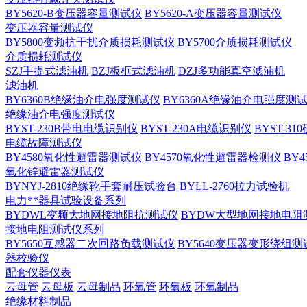
BY5620-B变压器容量测试仪
BY5620-A变压器容量测试仪
变压器容量测试仪
BY5800变频抗干扰介质损耗测试仪
BY5700介质损耗测试仪
介质损耗测试仪
SZJ手提式滤油机
BZJ板框式滤油机
DZJ多功能真空滤油机
滤油机
BY6360B绝缘油介电强度测试仪
BY6360A绝缘油介电强度测
绝缘油介电强度测试仪
BYST-230B带电电缆识别仪
BYST-230A电缆识别仪
BYST-3
电缆故障测试仪
BY4580氧化性避雷器测试仪
BY4570氧化性避雷器检测仪
BY
氧化锌避雷器测试仪
BYNYJ-2810绝缘靴手套耐压试验台
BYLL-2760拉力试验机
电力**器具试验设备系列
BYDWL变频大地网接地阻抗测试仪
BYDW大型地网接地电阻
接地电阻测试仪系列
BY5650互感器二次回路负载测试仪
BY5640变压器变形绕组测
器校验仪
配套仪器仪表
云母管
云母板
云母制品
环氧管
环氧板
环氧制品
绝缘材料制品