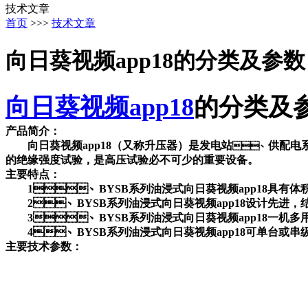
技术文章
首页
>>>
技术文章
向日葵视频app18的分类及参数
向日葵视频app18
的分类及
产品简介：
向日葵视频app18（又称
升压器
）是发电站
供配电系
、
的绝缘强度试验
，是高压试验必不可少的重要设备。
主要特点：
1
、
BYSB
系列油浸式向日葵视频app18
具有体积小
2
、
BYSB
系列油浸式向日葵视频app18
设计先进
3
、
BYSB
系列油浸式向日葵视频app18
一机多用
4
、
BYSB
系列油浸式向日葵视频app18
可单台或串
主要技术参数：