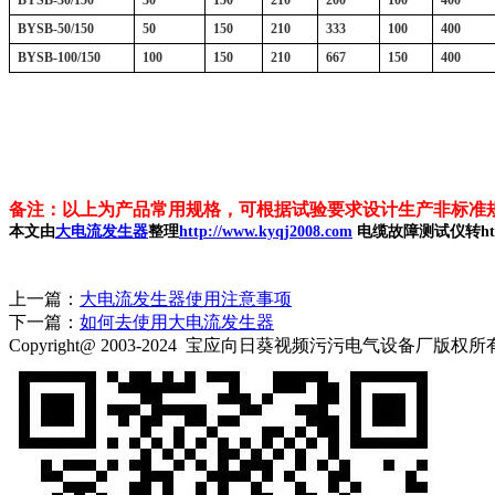
BYSB
-30/150
30
150
210
200
100
400
BYSB
-50/150
50
150
210
333
100
400
BYSB
-100/150
100
150
210
667
150
400
备注：以上为产品常用规格，可根据试验要求设计生产非标准规格
本文由
大电流发生器
整理
http://www.kyqj2008.com
电缆故障测试仪转http:/
上一篇：
大电流发生器使用注意事项
下一篇：
如何去使用大电流发生器
Copyright@ 2003-2024
宝应向日葵视频污污电气设备厂
版权