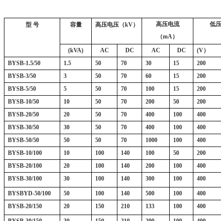
高压电流
低
型 号
容量
高压电压（kV）
（mA）
(kVA)
AC
DC
AC
DC
(V
）
BYSB-1.5/50
1.5
50
70
30
15
200
BYSB-3/50
3
50
70
60
15
200
BYSB
-5/50
5
50
70
100
15
200
BYSB
-10/50
10
50
70
200
50
200
BYSB
-20/50
20
50
70
400
100
400
BYSB
-
30
/50
3
0
50
70
400
100
400
BYSB
-
5
0/50
5
0
50
70
10
00
100
400
BYSB
-
1
0/
10
0
1
0
10
0
14
0
1
00
5
0
20
0
BYSB
-20/100
20
100
140
200
100
400
BYSB
-30/100
30
100
140
300
100
400
BYSB
YD-50/100
50
100
140
500
100
400
BYSB
-20/150
20
150
210
133
100
400