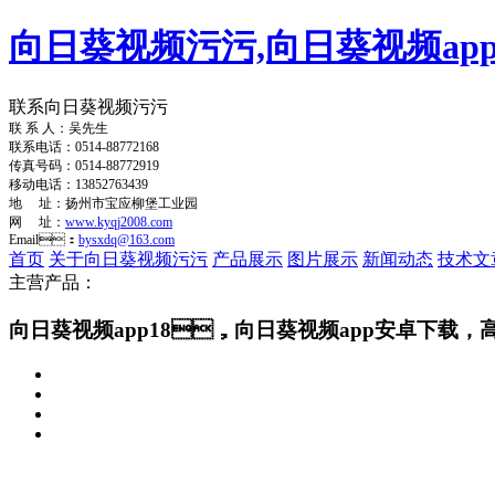
向日葵视频污污,向日葵视频app
联系向日葵视频污污
联 系 人：吴先生
联系电话：0514-88772168
传真号码：0514-88772919
移动电话：13852763439
地 址：扬州市宝应柳堡工业园
网 址：
www.kyqj2008.com
Email：
bysxdq@163.com
首页
关于向日葵视频污污
产品展示
图片展示
新闻动态
技术文
主营产品：
向日葵视频app18，向日葵视频app安卓下载，高压