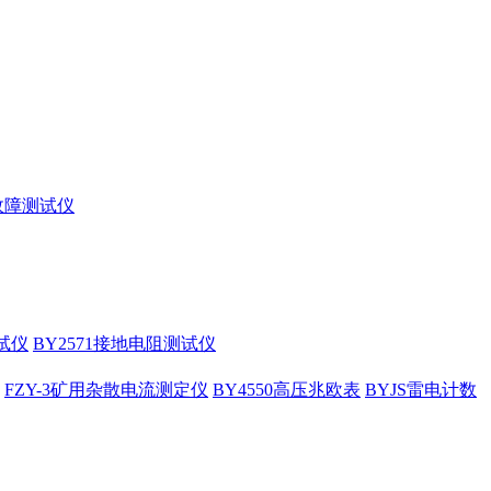
缆故障测试仪
试仪
BY2571接地电阻测试仪
FZY-3矿用杂散电流测定仪
BY4550高压兆欧表
BYJS雷电计数