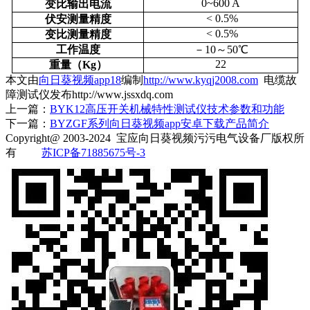
0~600 A
变比输出电流
< 0.5%
伏安测量精度
< 0.5%
变比测量精度
工作温度
－10～
50℃
22
重量（
Kg
）
本文由
向日葵视频app18
编制
http://www.kyqj2008.com
电缆故
障测试仪发布http://www.jssxdq.com
上一篇：
BYK12高压开关机械特性测试仪技术参数和功能
下一篇：
BYZGF系列向日葵视频app安卓下载产品简介
Copyright@ 2003-2024
宝应向日葵视频污污电气设备厂
版权所
有
苏ICP备71885675号-3