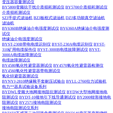
变压器容量测试仪
BY5800变频抗干扰介质损耗测试仪
BY5700介质损耗测试仪
介质损耗测试仪
SZJ手提式滤油机
BZJ板框式滤油机
DZJ多功能真空滤油机
滤油机
BY6360B绝缘油介电强度测试仪
BY6360A绝缘油介电强度测
试仪
绝缘油介电强度测试仪
BYST-230B带电电缆识别仪
BYST-230A电缆识别仪
BYST-
310矿用电缆探伤仪
BYST-3000B电缆故障测试仪
BYST-
3000A电缆故障测试仪
电缆故障测试仪
BY4580氧化性避雷器测试仪
BY4570氧化性避雷器检测仪
BY4560氧化性避雷器带电测试仪
氧化锌避雷器测试仪
BYNYJ-2810绝缘靴手套耐压试验台
BYLL-2760拉力试验机
电力**器具试验设备系列
BYDWL变频大地网接地阻抗测试仪
BYDW大型地网接地电
阻测试仪
BYDT-10接地引下线导通测试仪
BY2000钳形接地电
阻测试仪
BY2571接地电阻测试仪
接地电阻测试仪系列