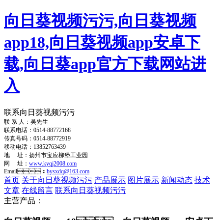
向日葵视频污污,向日葵视频
app18,向日葵视频app安卓下
载,向日葵app官方下载网站进
入
联系向日葵视频污污
联 系 人：吴先生
联系电话：0514-88772168
传真号码：0514-88772919
移动电话：13852763439
地 址：扬州市宝应柳堡工业园
网 址：
www.kyqj2008.com
Email：
bysxdq@163.com
首页
关于向日葵视频污污
产品展示
图片展示
新闻动态
技术
文章
在线留言
联系向日葵视频污污
主营产品：