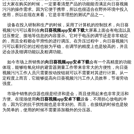
过大家在购买的时候，一定要看清楚产品的功能能否满足向日葵视频
污污的操作需求。因为它便于携带，所以也很适合在野外环境中投入
使用，所以在现在来看，它是非常理想的测试产品之一。
设备在投入研制和生产的时候，采用了计算机的控制技术，向日葵
视频污污可以看到在
向日葵视频app安卓下载
大屏幕上面会有电流以及
过压整定、接地等信息的内容显示。它对于电压的调节还是非常稳定
的，而且全程都会平滑性的进行调压。在升压过程中，向日葵视频污
污可以看到它的过程也较为平稳，在调节的精度上也是较高的，并且
还会涉及细调功能以及粗调功能。
如今市场上所销售的
向日葵视频app安卓下载
会有一个高精度的功能
体现，能够给氧化锌的避雷器测量工作带来非常大的方便性，向日葵
视频污污工作人员只需要按动按钮就可以不需要对其进行计算。从一
定程度上而言，它能够提高向日葵视频污污工作人员效率，节省劳动
强度。
市场中销售的仪器也很是经济和是会，而且使用起来也非常灵活和
方便。在现场使用
向日葵视频app安卓下载
设备，不用担心放电的冲
击，因为它的抗干扰性能也是非常好的。而且，在接线的时候也是较
为简单的，使用的时候不需要添加额外的分压器。