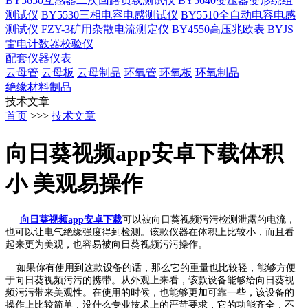
BY5650互感器二次回路负载测试仪
BY5640变压器变形绕组
测试仪
BY5530三相电容电感测试仪
BY5510全自动电容电感
测试仪
FZY-3矿用杂散电流测定仪
BY4550高压兆欧表
BYJS
雷电计数器校验仪
配套仪器仪表
云母管
云母板
云母制品
环氧管
环氧板
环氧制品
绝缘材料制品
技术文章
首页
>>>
技术文章
向日葵视频app安卓下载体积
小 美观易操作
向日葵视频app安卓下载
可以被向日葵视频污污检测泄露的电流，
也可以让电气绝缘强度得到检测。该款仪器在体积上比较小，而且看
起来更为美观，也容易被向日葵视频污污操作。
如果你有使用到这款设备的话，那么它的重量也比较轻，能够方便
于向日葵视频污污的携带。从外观上来看，该款设备能够给向日葵视
频污污带来美观性。在使用的时候，也能够更加可靠一些，该设备的
操作上比较简单，没什么专业技术上的严苛要求，它的功能齐全，不