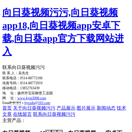
向日葵视频污污,向日葵视频
app18,向日葵视频app安卓下
载,向日葵app官方下载网站进
入
联系向日葵视频污污
联 系 人：吴先生
联系电话：0514-88772168
传真号码：0514-88772919
移动电话：13852763439
地 址：扬州市宝应柳堡工业园
网 址：
www.kyqj2008.com
Email：
bysxdq@163.com
首页
关于向日葵视频污污
产品展示
图片展示
新闻动态
技术
文章
在线留言
联系向日葵视频污污
主营产品：