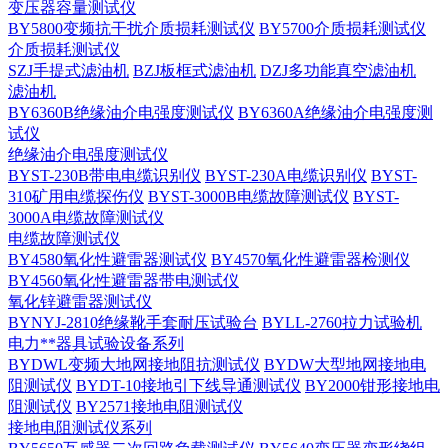
变压器容量测试仪
BY5800变频抗干扰介质损耗测试仪
BY5700介质损耗测试仪
介质损耗测试仪
SZJ手提式滤油机
BZJ板框式滤油机
DZJ多功能真空滤油机
滤油机
BY6360B绝缘油介电强度测试仪
BY6360A绝缘油介电强度测
试仪
绝缘油介电强度测试仪
BYST-230B带电电缆识别仪
BYST-230A电缆识别仪
BYST-
310矿用电缆探伤仪
BYST-3000B电缆故障测试仪
BYST-
3000A电缆故障测试仪
电缆故障测试仪
BY4580氧化性避雷器测试仪
BY4570氧化性避雷器检测仪
BY4560氧化性避雷器带电测试仪
氧化锌避雷器测试仪
BYNYJ-2810绝缘靴手套耐压试验台
BYLL-2760拉力试验机
电力**器具试验设备系列
BYDWL变频大地网接地阻抗测试仪
BYDW大型地网接地电
阻测试仪
BYDT-10接地引下线导通测试仪
BY2000钳形接地电
阻测试仪
BY2571接地电阻测试仪
接地电阻测试仪系列