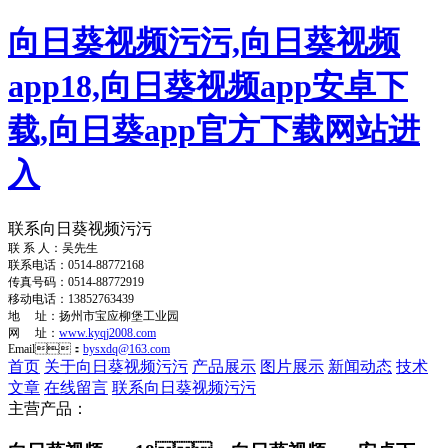
向日葵视频污污,向日葵视频
app18,向日葵视频app安卓下
载,向日葵app官方下载网站进
入
联系向日葵视频污污
联 系 人：吴先生
联系电话：0514-88772168
传真号码：0514-88772919
移动电话：13852763439
地 址：扬州市宝应柳堡工业园
网 址：
www.kyqj2008.com
Email：
bysxdq@163.com
首页
关于向日葵视频污污
产品展示
图片展示
新闻动态
技术
文章
在线留言
联系向日葵视频污污
主营产品：