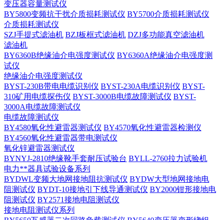
变压器容量测试仪
BY5800变频抗干扰介质损耗测试仪
BY5700介质损耗测试仪
介质损耗测试仪
SZJ手提式滤油机
BZJ板框式滤油机
DZJ多功能真空滤油机
滤油机
BY6360B绝缘油介电强度测试仪
BY6360A绝缘油介电强度测
试仪
绝缘油介电强度测试仪
BYST-230B带电电缆识别仪
BYST-230A电缆识别仪
BYST-
310矿用电缆探伤仪
BYST-3000B电缆故障测试仪
BYST-
3000A电缆故障测试仪
电缆故障测试仪
BY4580氧化性避雷器测试仪
BY4570氧化性避雷器检测仪
BY4560氧化性避雷器带电测试仪
氧化锌避雷器测试仪
BYNYJ-2810绝缘靴手套耐压试验台
BYLL-2760拉力试验机
电力**器具试验设备系列
BYDWL变频大地网接地阻抗测试仪
BYDW大型地网接地电
阻测试仪
BYDT-10接地引下线导通测试仪
BY2000钳形接地电
阻测试仪
BY2571接地电阻测试仪
接地电阻测试仪系列