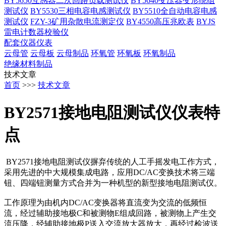
BY5650互感器二次回路负载测试仪
BY5640变压器变形绕组
测试仪
BY5530三相电容电感测试仪
BY5510全自动电容电感
测试仪
FZY-3矿用杂散电流测定仪
BY4550高压兆欧表
BYJS
雷电计数器校验仪
配套仪器仪表
云母管
云母板
云母制品
环氧管
环氧板
环氧制品
绝缘材料制品
技术文章
首页
>>>
技术文章
BY2571接地电阻测试仪仪表特
点
BY2571接地电阻测试仪摒弃传统的人工手摇发电工作方式，
采用先进的中大规模集成电路，应用DC/AC变换技术将三端
钮、四端钮测量方式合并为一种机型的新型接地电阻测试仪。
工作原理为由机内DC/AC变换器将直流变为交流的低频恒
流，经过辅助接地极C和被测物E组成回路，被测物上产生交
流压降，经辅助接地极P送入交流放大器放大，再经过检波送