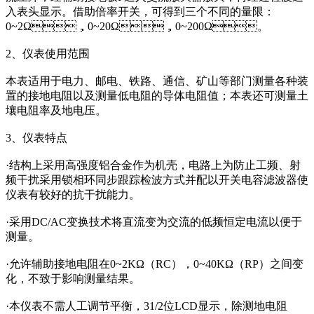
入表头显示。借助倍率开关，可得到三个不同的量限：
0~2Ω，0~20Ω，0~200Ω。
2、仪表使用范围
本表适用于电力、邮电、铁路、通信、矿山等部门测量各种装
置的接地电阻以及测量低电阻的导体电阻值；本表还可测量土
壤电阻率及地电压。
3、仪表特点
·结构上采用高强度铝合金作为机壳，电路上为防止工频、射
频干扰采用锁相环同步跟踪检波方式并配以开关电容滤波器使
仪表有较好的抗干扰能力。
·采用DC/AC变换技术将直流变为交流的低频恒定电流以便于
测量。
·允许辅助接地电阻在0~2KΩ（RC），0~40KΩ（RP）之间变
化，不致于影响测量结果。
·本仪表不需人工调节平衡，31/2位LCD显示，除测地电阻