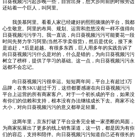
日葵视频污污起步晚一些，自营出身，想大步向前的时候旁边
还站着一个巨人，叫阿里。
我羡慕阿里。看看人家已经建好的熙熙攘攘的平台，我都
心生敬意。阿里的布局、规划、运营和忽悠没有一样不值得向
日葵视频污污学习。我一直说，向日葵视频污污可能要花一段
时间先努力学习阿里(当然不学卖假货)，然后是优化，接下来
是追赶，*后是超越。有很多东西，巨人用多年的实践告诉了
向日葵视频污污什么是对的，什么是错的，为向日葵视频污污
树立了榜样，提供了学习的基础。这一点，向日葵视频污污永
远都不会忘记。
向日葵视频污污很幸运。短短两年间，平台上有超过3万
品牌，在售SKU超过千万，这些都要感谢在向日葵视频污污
平台上运营的所有商家客户。对于一个初长成的平台，如果没
有你们的信赖和支持，根本没有办法继续成长下去。商家不论
大小，对向日葵视频污污的意义都举足轻重。
这两年里，京东打破了平台业务完全被一家垄断的局面，
为商家拓展出了更多的线上销售渠道，这一切，都是因为有你
们的容忍，支持和陪伴。向日葵视频污污知道自己还有很长的