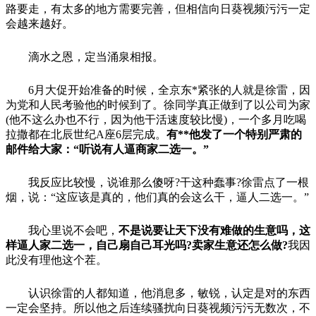
路要走，有太多的地方需要完善，但相信向日葵视频污污一定
会越来越好。
滴水之恩，定当涌泉相报。
6月大促开始准备的时候，全京东*紧张的人就是徐雷，因
为党和人民考验他的时候到了。徐同学真正做到了以公司为家
(他不这么办也不行，因为他干活速度较比慢)，一个多月吃喝
拉撒都在北辰世纪A座6层完成。
有**他发了一个特别严肃的
邮件给大家：“听说有人逼商家二选一。”
我反应比较慢，说谁那么傻呀?干这种蠢事?徐雷点了一根
烟，说：“这应该是真的，他们真的会这么干，逼人二选一。”
我心里说不会吧，
不是说要让天下没有难做的生意吗，这
样逼人家二选一，自己扇自己耳光吗?卖家生意还怎么做?
我因
此没有理他这个茬。
认识徐雷的人都知道，他消息多，敏锐，认定是对的东西
一定会坚持。所以他之后连续骚扰向日葵视频污污无数次，不