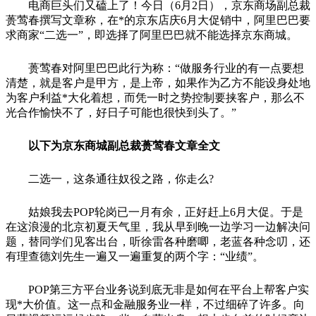
电商巨头们又磕上了！今日（6月2日），京东商场副总裁
蒉莺春撰写文章称，在*的京东店庆6月大促销中，阿里巴巴要
求商家“二选一”，即选择了阿里巴巴就不能选择京东商城。
蒉莺春对阿里巴巴此行为称：“做服务行业的有一点要想
清楚，就是客户是甲方，是上帝，如果作为乙方不能设身处地
为客户利益*大化着想，而凭一时之势控制要挟客户，那么不
光合作愉快不了，好日子可能也很快到头了。”
以下为京东商城副总裁蒉莺春文章全文
二选一，这条通往奴役之路，你走么?
姑娘我去POP轮岗已一月有余，正好赶上6月大促。于是
在这浪漫的北京初夏天气里，我从早到晚一边学习一边解决问
题，替同学们见客出台，听徐雷各种磨唧，老蓝各种念叨，还
有理查德刘先生一遍又一遍重复的两个字：“业绩”。
POP第三方平台业务说到底无非是如何在平台上帮客户实
现*大价值。这一点和金融服务业一样，不过细碎了许多。向