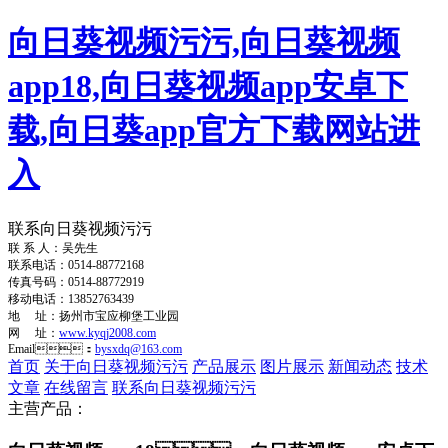
向日葵视频污污,向日葵视频
app18,向日葵视频app安卓下
载,向日葵app官方下载网站进
入
联系向日葵视频污污
联 系 人：吴先生
联系电话：0514-88772168
传真号码：0514-88772919
移动电话：13852763439
地 址：扬州市宝应柳堡工业园
网 址：
www.kyqj2008.com
Email：
bysxdq@163.com
首页
关于向日葵视频污污
产品展示
图片展示
新闻动态
技术
文章
在线留言
联系向日葵视频污污
主营产品：