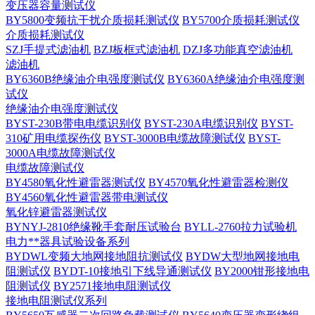
变压器容量测试仪
BY5800变频抗干扰介质损耗测试仪
BY5700介质损耗测试仪
介质损耗测试仪
SZJ手提式滤油机
BZJ板框式滤油机
DZJ多功能真空滤油机
滤油机
BY6360B绝缘油介电强度测试仪
BY6360A绝缘油介电强度测
试仪
绝缘油介电强度测试仪
BYST-230B带电电缆识别仪
BYST-230A电缆识别仪
BYST-
310矿用电缆探伤仪
BYST-3000B电缆故障测试仪
BYST-
3000A电缆故障测试仪
电缆故障测试仪
BY4580氧化性避雷器测试仪
BY4570氧化性避雷器检测仪
BY4560氧化性避雷器带电测试仪
氧化锌避雷器测试仪
BYNYJ-2810绝缘靴手套耐压试验台
BYLL-2760拉力试验机
电力**器具试验设备系列
BYDWL变频大地网接地阻抗测试仪
BYDW大型地网接地电
阻测试仪
BYDT-10接地引下线导通测试仪
BY2000钳形接地电
阻测试仪
BY2571接地电阻测试仪
接地电阻测试仪系列