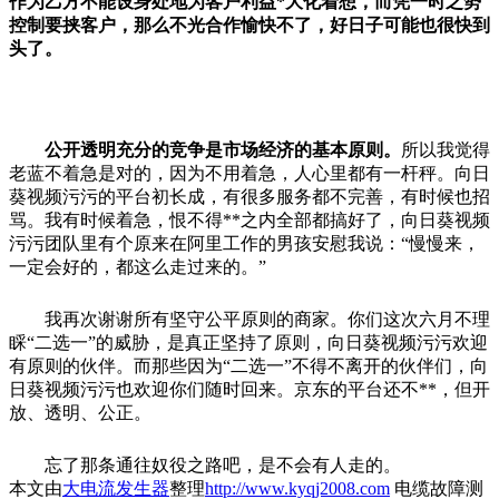
作为乙方不能设身处地为客户利益*大化着想，而凭一时之势
控制要挟客户，那么不光合作愉快不了，好日子可能也很快到
头了。
公开透明充分的竞争是市场经济的基本原则。
所以我觉得
老蓝不着急是对的，因为不用着急，人心里都有一杆秤。向日
葵视频污污的平台初长成，有很多服务都不完善，有时候也招
骂。我有时候着急，恨不得**之内全部都搞好了，向日葵视频
污污团队里有个原来在阿里工作的男孩安慰我说：“慢慢来，
一定会好的，都这么走过来的。”
我再次谢谢所有坚守公平原则的商家。你们这次六月不理
睬“二选一”的威胁，是真正坚持了原则，向日葵视频污污欢迎
有原则的伙伴。而那些因为“二选一”不得不离开的伙伴们，向
日葵视频污污也欢迎你们随时回来。京东的平台还不**，但开
放、透明、公正。
忘了那条通往奴役之路吧，是不会有人走的。
本文由
大电流发生器
整理
http://www.kyqj2008.com
电缆故障测