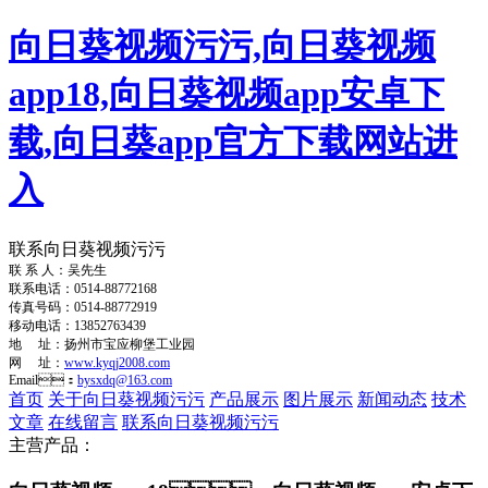
向日葵视频污污,向日葵视频
app18,向日葵视频app安卓下
载,向日葵app官方下载网站进
入
联系向日葵视频污污
联 系 人：吴先生
联系电话：0514-88772168
传真号码：0514-88772919
移动电话：13852763439
地 址：扬州市宝应柳堡工业园
网 址：
www.kyqj2008.com
Email：
bysxdq@163.com
首页
关于向日葵视频污污
产品展示
图片展示
新闻动态
技术
文章
在线留言
联系向日葵视频污污
主营产品：