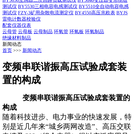
BY5650互感器二次回路负载测试仪
BY5640变压器变形绕组
测试仪
BY5530三相电容电感测试仪
BY5510全自动电容电感
测试仪
FZY-3矿用杂散电流测定仪
BY4550高压兆欧表
BYJS
雷电计数器校验仪
配套仪器仪表
云母管
云母板
云母制品
环氧管
环氧板
环氧制品
绝缘材料制品
新闻动态
首页
>>>
新闻动态
变频串联谐振高压试验成套装
置的构成
变频串联谐振高压试验成套装置的
构成
随着科技进步、电力事业的快速发展，
特
别是近几年来“城乡两网改造
”
、高压交联