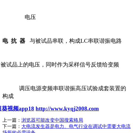
电压
电
抗
器
与被试品串联，构成
LC
串联谐振电路
被试品上的电压，同时作为采样信号反馈给变频
调压电源变频串联谐振高压试验成套装置的
构成
葵视频app18
http://www.kyqj2008.com
上一篇：
浏览器可能改变中国搜索格局
下一篇：
大电流发生器是电力、电气行业在调试中需要大电流
场所的必需设备