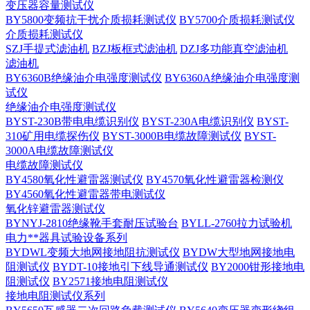
变压器容量测试仪
BY5800变频抗干扰介质损耗测试仪
BY5700介质损耗测试仪
介质损耗测试仪
SZJ手提式滤油机
BZJ板框式滤油机
DZJ多功能真空滤油机
滤油机
BY6360B绝缘油介电强度测试仪
BY6360A绝缘油介电强度测
试仪
绝缘油介电强度测试仪
BYST-230B带电电缆识别仪
BYST-230A电缆识别仪
BYST-
310矿用电缆探伤仪
BYST-3000B电缆故障测试仪
BYST-
3000A电缆故障测试仪
电缆故障测试仪
BY4580氧化性避雷器测试仪
BY4570氧化性避雷器检测仪
BY4560氧化性避雷器带电测试仪
氧化锌避雷器测试仪
BYNYJ-2810绝缘靴手套耐压试验台
BYLL-2760拉力试验机
电力**器具试验设备系列
BYDWL变频大地网接地阻抗测试仪
BYDW大型地网接地电
阻测试仪
BYDT-10接地引下线导通测试仪
BY2000钳形接地电
阻测试仪
BY2571接地电阻测试仪
接地电阻测试仪系列