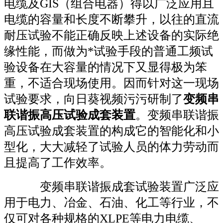
电缆及
GIS
（组合电器）得以广泛应用且
电缆的容量和长度不断攀升，以往的直流
耐压试验不能正确反映上述设备的实际绝
缘性能，而做为*试验手段的普通工频试
验设备在大容量的情况下又显得极为笨
重，不适合现场使用。因而针对这一现场
试验要求，向日葵视频污污研制了
变频串
联谐振高压试验成套装置
。变频串联谐振
高压试验成套装置的构成
它的智能化和小
型化，大大减轻了试验人员的体力劳动而
且提高了工作效率
。
变频串联谐振成套试验装置广泛
应
用于电力、冶金、石油、化工等行业，
不
仅可对各种规格的
XLPE
等电力电缆、