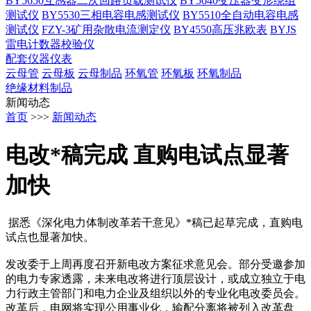
BY5650互感器二次回路负载测试仪
BY5640变压器变形绕组
测试仪
BY5530三相电容电感测试仪
BY5510全自动电容电感
测试仪
FZY-3矿用杂散电流测定仪
BY4550高压兆欧表
BYJS
雷电计数器校验仪
配套仪器仪表
云母管
云母板
云母制品
环氧管
环氧板
环氧制品
绝缘材料制品
新闻动态
首页
>>>
新闻动态
电改*稿完成 直购电试点显著
加快
据悉《深化电力体制改革若干意见》*稿已起草完成，直购电
试点也显著加快。
发改委于上周再度召开新电改方案征求意见会。部分受邀参加
的电力专家透露，未来电改将进行顶层设计，或成立独立于电
力行政主管部门和电力企业及组织以外的专业化电改委员会。
改革后，电网将实现公用事业化，输配分离将被列入改革盘