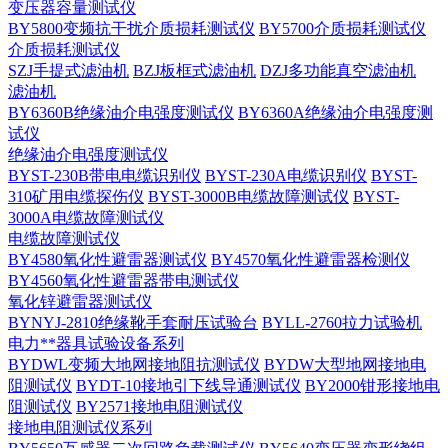
变压器容量测试仪
BY5800变频抗干扰介质损耗测试仪
BY5700介质损耗测试仪
介质损耗测试仪
SZJ手提式滤油机
BZJ板框式滤油机
DZJ多功能真空滤油机
滤油机
BY6360B绝缘油介电强度测试仪
BY6360A绝缘油介电强度测
试仪
绝缘油介电强度测试仪
BYST-230B带电电缆识别仪
BYST-230A电缆识别仪
BYST-
310矿用电缆探伤仪
BYST-3000B电缆故障测试仪
BYST-
3000A电缆故障测试仪
电缆故障测试仪
BY4580氧化性避雷器测试仪
BY4570氧化性避雷器检测仪
BY4560氧化性避雷器带电测试仪
氧化锌避雷器测试仪
BYNYJ-2810绝缘靴手套耐压试验台
BYLL-2760拉力试验机
电力**器具试验设备系列
BYDWL变频大地网接地阻抗测试仪
BYDW大型地网接地电
阻测试仪
BYDT-10接地引下线导通测试仪
BY2000钳形接地电
阻测试仪
BY2571接地电阻测试仪
接地电阻测试仪系列