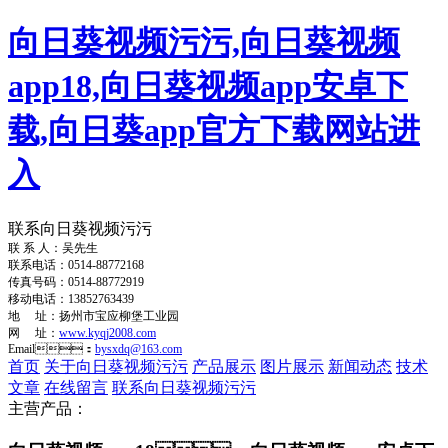
向日葵视频污污,向日葵视频
app18,向日葵视频app安卓下
载,向日葵app官方下载网站进
入
联系向日葵视频污污
联 系 人：吴先生
联系电话：0514-88772168
传真号码：0514-88772919
移动电话：13852763439
地 址：扬州市宝应柳堡工业园
网 址：
www.kyqj2008.com
Email：
bysxdq@163.com
首页
关于向日葵视频污污
产品展示
图片展示
新闻动态
技术
文章
在线留言
联系向日葵视频污污
主营产品：