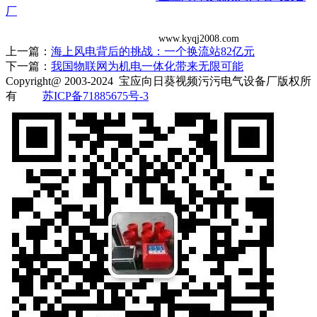
厂
www.kyqj2008.com
上一篇：
海上风电背后的挑战：一个换流站82亿元
下一篇：
我国物联网为机电一体化带来无限可能
Copyright@ 2003-2024
宝应向日葵视频污污电气设备厂
版权所
有
苏ICP备71885675号-3